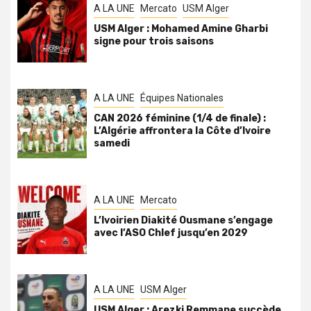
A LA UNE
Mercato
USM Alger
USM Alger : Mohamed Amine Gharbi
signe pour trois saisons
A LA UNE
Équipes Nationales
CAN 2026 féminine (1/4 de finale) :
L’Algérie affrontera la Côte d’Ivoire
samedi
A LA UNE
Mercato
L’Ivoirien Diakité Ousmane s’engage
avec l’ASO Chlef jusqu’en 2029
A LA UNE
USM Alger
USM Alger : Arezki Remmane succède