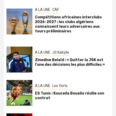
A LA UNE
CAF
Compétitions africaines interclubs
2026-2027 : les clubs algériens
connaissent leurs adversaires aux
tours préliminaires
A LA UNE
JS Kabylie
Zinedine Belaïd : « Quitter la JSK est
l’une des décisions les plus difficiles »
A LA UNE
Les Verts
ES Tunis : Kouceila Boualia résilie son
contrat