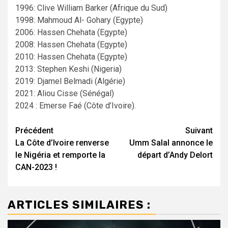
1996: Clive William Barker (Afrique du Sud)
1998: Mahmoud Al- Gohary (Egypte)
2006: Hassen Chehata (Egypte)
2008: Hassen Chehata (Egypte)
2010: Hassen Chehata (Egypte)
2013: Stephen Keshi (Nigeria)
2019: Djamel Belmadi (Algérie)
2021: Aliou Cisse (Sénégal)
2024 : Emerse Faé (Côte d’Ivoire).
Navigation
Précédent
Suivant
La Côte d’Ivoire renverse
Umm Salal annonce le
d’article
le Nigéria et remporte la
départ d’Andy Delort
CAN-2023 !
ARTICLES SIMILAIRES :