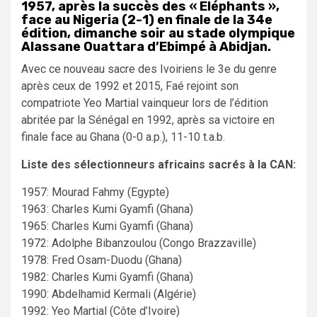
1957, après la succès des « Eléphants »,
face au Nigeria (2-1) en finale de la 34e
édition, dimanche soir au stade olympique
Alassane Ouattara d’Ebimpé à Abidjan.
Avec ce nouveau sacre des Ivoiriens le 3e du genre
après ceux de 1992 et 2015, Faé rejoint son
compatriote Yeo Martial vainqueur lors de l’édition
abritée par la Sénégal en 1992, après sa victoire en
finale face au Ghana (0-0 a.p.), 11-10 t.a.b.
Liste des sélectionneurs africains sacrés à la CAN:
1957: Mourad Fahmy (Egypte)
1963: Charles Kumi Gyamfi (Ghana)
1965: Charles Kumi Gyamfi (Ghana)
1972: Adolphe Bibanzoulou (Congo Brazzaville)
1978: Fred Osam-Duodu (Ghana)
1982: Charles Kumi Gyamfi (Ghana)
1990: Abdelhamid Kermali (Algérie)
1992: Yeo Martial (Côte d’Ivoire)