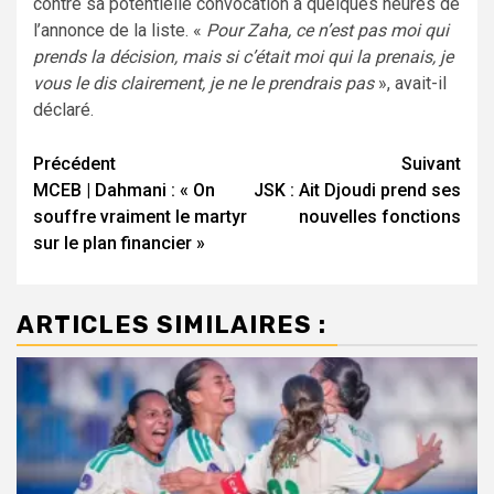
contre sa potentielle convocation à quelques heures de
l’annonce de la liste. «
Pour Zaha, ce n’est pas moi qui
prends la décision, mais si c’était moi qui la prenais, je
vous le dis clairement, je ne le prendrais pas
», avait-il
déclaré.
Navigation
Précédent
Suivant
MCEB | Dahmani : « On
JSK : Ait Djoudi prend ses
d’article
souffre vraiment le martyr
nouvelles fonctions
sur le plan financier »
ARTICLES SIMILAIRES :