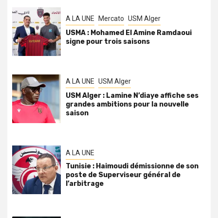
A LA UNE
Mercato
USM Alger
USMA : Mohamed El Amine Ramdaoui
signe pour trois saisons
A LA UNE
USM Alger
USM Alger : Lamine N’diaye affiche ses
grandes ambitions pour la nouvelle
saison
A LA UNE
Tunisie : Haimoudi démissionne de son
poste de Superviseur général de
l’arbitrage