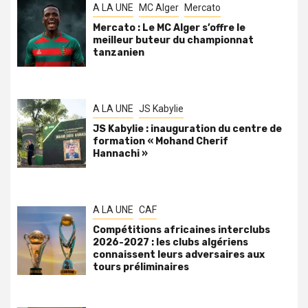
A LA UNE
MC Alger
Mercato
Mercato : Le MC Alger s’offre le
meilleur buteur du championnat
tanzanien
A LA UNE
JS Kabylie
JS Kabylie : inauguration du centre de
formation « Mohand Cherif
Hannachi »
A LA UNE
CAF
Compétitions africaines interclubs
2026-2027 : les clubs algériens
connaissent leurs adversaires aux
tours préliminaires