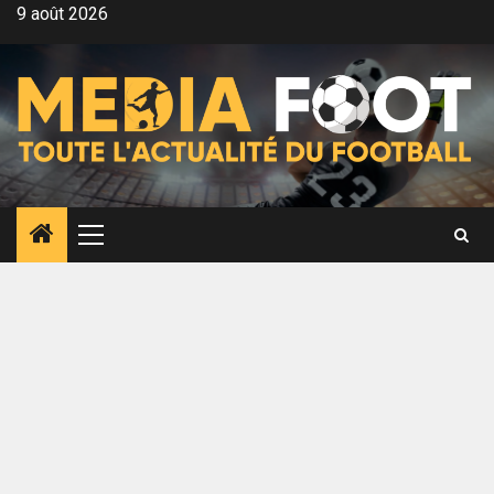
Aller
9 août 2026
au
contenu
Menu
principal