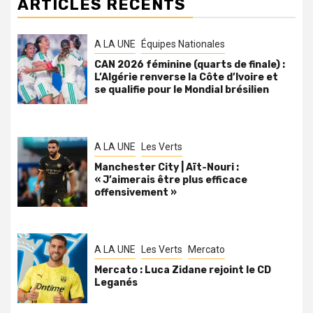
ARTICLES RÉCENTS
A LA UNE
Équipes Nationales
CAN 2026 féminine (quarts de finale) :
L’Algérie renverse la Côte d’Ivoire et
se qualifie pour le Mondial brésilien
A LA UNE
Les Verts
Manchester City | Aït-Nouri :
« J’aimerais être plus efficace
offensivement »
A LA UNE
Les Verts
Mercato
Mercato : Luca Zidane rejoint le CD
Leganés