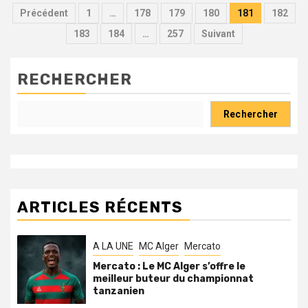
Pagination
Précédent
1
…
178
179
180
181
182
des
183
184
…
257
Suivant
publications
RECHERCHER
Rechercher
ARTICLES RÉCENTS
A LA UNE
MC Alger
Mercato
Mercato : Le MC Alger s’offre le
meilleur buteur du championnat
tanzanien