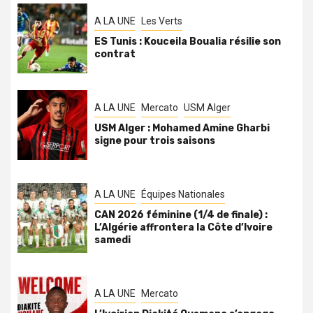
A LA UNE
Les Verts
ES Tunis : Kouceila Boualia résilie son
contrat
A LA UNE
Mercato
USM Alger
USM Alger : Mohamed Amine Gharbi
signe pour trois saisons
A LA UNE
Équipes Nationales
CAN 2026 féminine (1/4 de finale) :
L’Algérie affrontera la Côte d’Ivoire
samedi
A LA UNE
Mercato