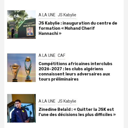
A LA UNE
JS Kabylie
JS Kabylie : inauguration du centre de
formation « Mohand Cherif
Hannachi »
A LA UNE
CAF
Compétitions africaines interclubs
2026-2027 : les clubs algériens
connaissent leurs adversaires aux
tours préliminaires
A LA UNE
JS Kabylie
Zinedine Belaïd : « Quitter la JSK est
l’une des décisions les plus difficiles »