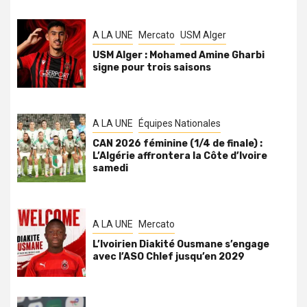
A LA UNE
Mercato
USM Alger
USM Alger : Mohamed Amine Gharbi
signe pour trois saisons
A LA UNE
Équipes Nationales
CAN 2026 féminine (1/4 de finale) :
L’Algérie affrontera la Côte d’Ivoire
samedi
A LA UNE
Mercato
L’Ivoirien Diakité Ousmane s’engage
avec l’ASO Chlef jusqu’en 2029