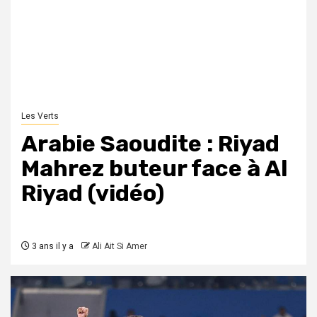
Les Verts
Arabie Saoudite : Riyad
Mahrez buteur face à Al
Riyad (vidéo)
3 ans il y a
Ali Ait Si Amer