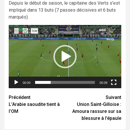
Depuis le début de saison, le capitaine des Verts s’est
impliqué dans 13 buts (7 passes décisives et 6 buts
marqués).
Lecteur
vidéo
00:00
00:09
Navigation
Précédent
Suivant
L’Arabie saoudite tient à
Union Saint-Gilloise :
d’article
l’OM
Amoura rassure sur sa
blessure à l’épaule