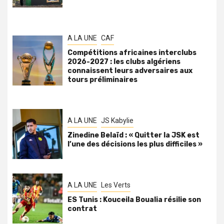
A LA UNE
CAF
Compétitions africaines interclubs
2026-2027 : les clubs algériens
connaissent leurs adversaires aux
tours préliminaires
A LA UNE
JS Kabylie
Zinedine Belaïd : « Quitter la JSK est
l’une des décisions les plus difficiles »
A LA UNE
Les Verts
ES Tunis : Kouceila Boualia résilie son
contrat