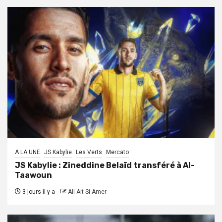
A LA UNE
JS Kabylie
Les Verts
Mercato
JS Kabylie : Zineddine Belaïd transféré à Al-
Taawoun
3 jours il y a
Ali Ait Si Amer