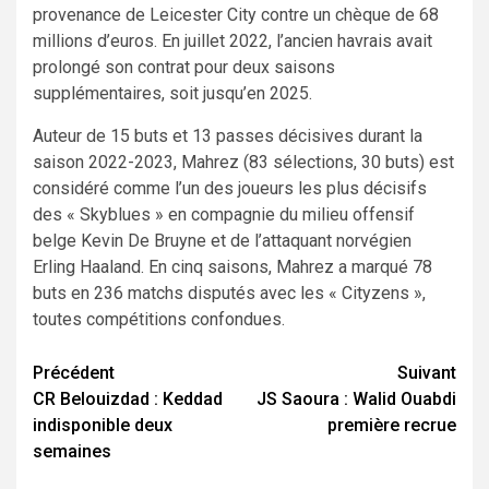
provenance de Leicester City contre un chèque de 68
millions d’euros. En juillet 2022, l’ancien havrais avait
prolongé son contrat pour deux saisons
supplémentaires, soit jusqu’en 2025.
Auteur de 15 buts et 13 passes décisives durant la
saison 2022-2023, Mahrez (83 sélections, 30 buts) est
considéré comme l’un des joueurs les plus décisifs
des « Skyblues » en compagnie du milieu offensif
belge Kevin De Bruyne et de l’attaquant norvégien
Erling Haaland. En cinq saisons, Mahrez a marqué 78
buts en 236 matchs disputés avec les « Cityzens »,
toutes compétitions confondues.
Navigation
Précédent
Suivant
CR Belouizdad : Keddad
JS Saoura : Walid Ouabdi
d’article
indisponible deux
première recrue
semaines