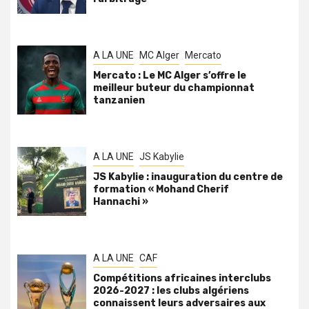
A LA UNE
MC Alger
Mercato
Mercato : Le MC Alger s’offre le
meilleur buteur du championnat
tanzanien
A LA UNE
JS Kabylie
JS Kabylie : inauguration du centre de
formation « Mohand Cherif
Hannachi »
A LA UNE
CAF
Compétitions africaines interclubs
2026-2027 : les clubs algériens
connaissent leurs adversaires aux