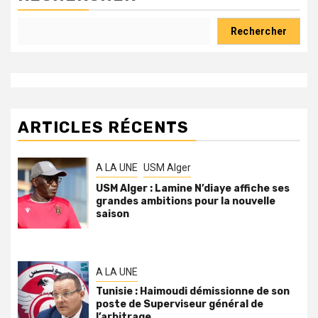
Rechercher
ARTICLES RÉCENTS
A LA UNE
USM Alger
USM Alger : Lamine N’diaye affiche ses
grandes ambitions pour la nouvelle
saison
A LA UNE
Tunisie : Haimoudi démissionne de son
poste de Superviseur général de
l’arbitrage