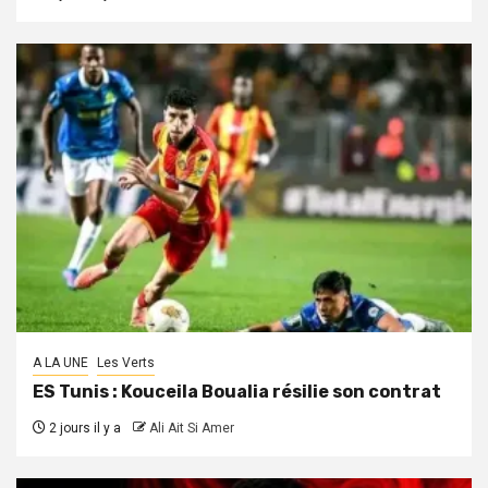
A LA UNE
Les Verts
ES Tunis : Kouceila Boualia résilie son contrat
2 jours il y a
Ali Ait Si Amer