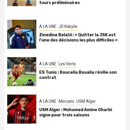
tours préliminaires
A LA UNE
JS Kabylie
Zinedine Belaïd : « Quitter la JSK est
l’une des décisions les plus difficiles »
A LA UNE
Les Verts
ES Tunis : Kouceila Boualia résilie son
contrat
A LA UNE
Mercato
USM Alger
USM Alger : Mohamed Amine Gharbi
signe pour trois saisons