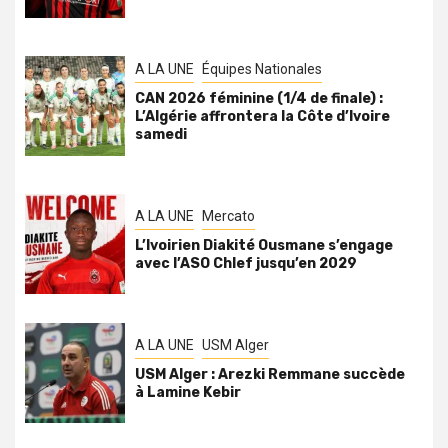
A LA UNE
Équipes Nationales
CAN 2026 féminine (1/4 de finale) :
L’Algérie affrontera la Côte d’Ivoire
samedi
A LA UNE
Mercato
L’Ivoirien Diakité Ousmane s’engage
avec l’ASO Chlef jusqu’en 2029
A LA UNE
USM Alger
USM Alger : Arezki Remmane succède
à Lamine Kebir