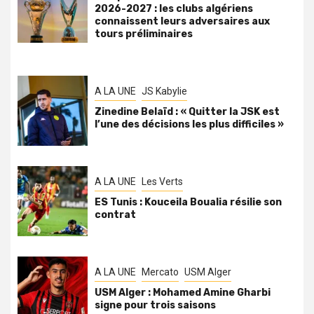
2026-2027 : les clubs algériens
connaissent leurs adversaires aux
tours préliminaires
A LA UNE
JS Kabylie
Zinedine Belaïd : « Quitter la JSK est
l’une des décisions les plus difficiles »
A LA UNE
Les Verts
ES Tunis : Kouceila Boualia résilie son
contrat
A LA UNE
Mercato
USM Alger
USM Alger : Mohamed Amine Gharbi
signe pour trois saisons