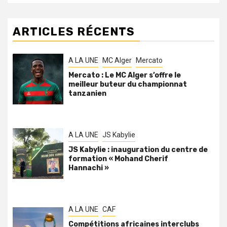
ARTICLES RÉCENTS
A LA UNE
MC Alger
Mercato
Mercato : Le MC Alger s’offre le
meilleur buteur du championnat
tanzanien
A LA UNE
JS Kabylie
JS Kabylie : inauguration du centre de
formation « Mohand Cherif
Hannachi »
A LA UNE
CAF
Compétitions africaines interclubs