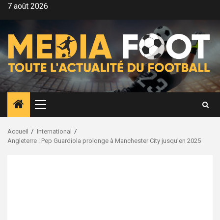
Aller
7 août 2026
au
contenu
Menu
principal
Accueil
International
Angleterre : Pep Guardiola prolonge à Manchester City jusqu’en 2025