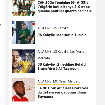
CAN 2026 féminine (Gr A-J3) :
L’Algérie bat le Kenya 2-0 et se
qualifie pour les quarts de finale
e
A LA UNE
JS Kabylie
JS Kabylie : cap sur la Tunisie
A LA UNE
JS Kabylie
Les Verts
Mercato
JS Kabylie : Zineddine Belaïd
transféré à Al-Taawoun
A LA UNE
MC Oran
Mercato
Le MC Oran officialise l’arrivée
du défenseur gabonais Omar
Baynama