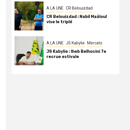
A LA UNE
CR Belouizdad
CR Belouizdad : Nabil Maâloul
vise le triplé
A LA UNE
JS Kabylie
Mercato
JS Kabylie : Iheb Belhocini 7e
recrue estivale