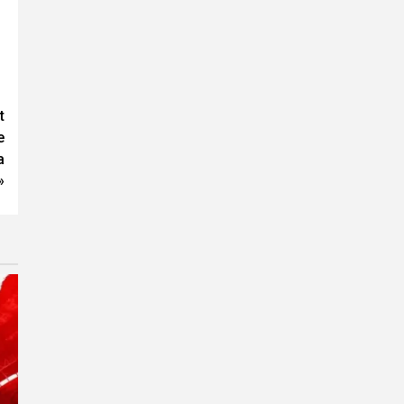
t
e
a
»