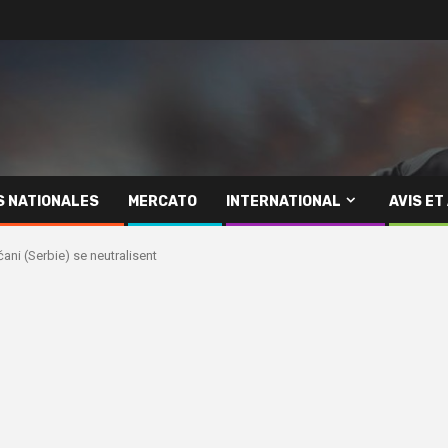
S NATIONALES
MERCATO
INTERNATIONAL
AVIS ET
čani (Serbie) se neutralisent