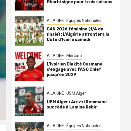
Gharbi signe pour trois saisons
A LA UNE
Équipes Nationales
CAN 2026 féminine (1/4 de
finale) : L’Algérie affrontera la
Côte d’Ivoire samedi
A LA UNE
Mercato
L’Ivoirien Diakité Ousmane
s’engage avec l’ASO Chlef
jusqu’en 2029
A LA UNE
USM Alger
USM Alger : Arezki Remmane
succède à Lamine Kebir
A LA UNE
Équipes Nationales