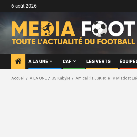
Aller
6 août 2026
au
contenu
A LA UNE
CAF
LES VERTS
ÉQUIPE
Accueil
A LA UNE
JS Kabylie
Amical : la JSK et le FK Mladost Lu