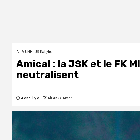
A LA UNE
JS Kabylie
Amical : la JSK et le FK M
neutralisent
4 ans il y a
Ali Ait Si Amer