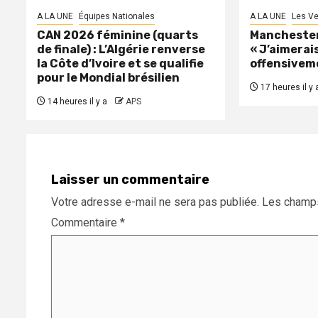
A LA UNE
Équipes Nationales
A LA UNE
Les Ve
CAN 2026 féminine (quarts
Manchester 
de finale) : L’Algérie renverse
« J’aimerais
la Côte d’Ivoire et se qualifie
offensivem
pour le Mondial brésilien
17 heures il y 
14 heures il y a
APS
Laisser un commentaire
Votre adresse e-mail ne sera pas publiée.
Les champs
Commentaire
*