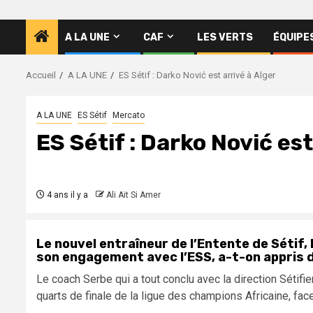
A LA UNE
CAF
LES VERTS
ÉQUIPE
Accueil
A LA UNE
ES Sétif : Darko Nović est arrivé à Alger
A LA UNE
ES Sétif
Mercato
ES Sétif : Darko Nović est
4 ans il y a
Ali Ait Si Amer
Le nouvel entraîneur de l’Entente de Sétif, 
son engagement avec l’ESS, a-t-on appris d
Le coach Serbe qui a tout conclu avec la direction Sétifie
quarts de finale de la ligue des champions Africaine, face