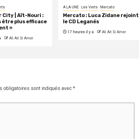
rts
A LA UNE
Les Verts
Mercato
City | Aït-Nouri :
Mercato : Luca Zidane rejoint
 être plus efficace
le CD Leganés
ent »
17 heures il y a
Ali Ait Si Amer
a
Ali Ait Si Amer
 obligatoires sont indiqués avec
*