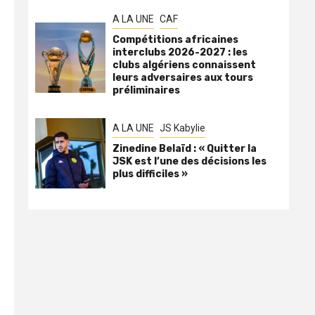
A LA UNE
CAF
Compétitions africaines
interclubs 2026-2027 : les
clubs algériens connaissent
leurs adversaires aux tours
préliminaires
A LA UNE
JS Kabylie
Zinedine Belaïd : « Quitter la
JSK est l’une des décisions les
plus difficiles »