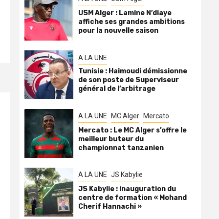
USM Alger : Lamine N’diaye
affiche ses grandes ambitions
pour la nouvelle saison
A LA UNE
Tunisie : Haimoudi démissionne
de son poste de Superviseur
général de l’arbitrage
A LA UNE
MC Alger
Mercato
Mercato : Le MC Alger s’offre le
meilleur buteur du
championnat tanzanien
A LA UNE
JS Kabylie
JS Kabylie : inauguration du
centre de formation « Mohand
Cherif Hannachi »