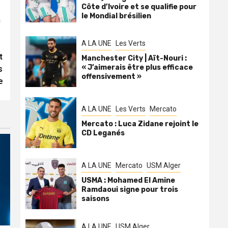
Côte d’Ivoire et se qualifie pour
le Mondial brésilien
a
A LA UNE
Les Verts
t
Manchester City | Aït-Nouri :
« J’aimerais être plus efficace
s
offensivement »
e
A LA UNE
Les Verts
Mercato
Mercato : Luca Zidane rejoint le
CD Leganés
A LA UNE
Mercato
USM Alger
USMA : Mohamed El Amine
Ramdaoui signe pour trois
saisons
A LA UNE
USM Alger