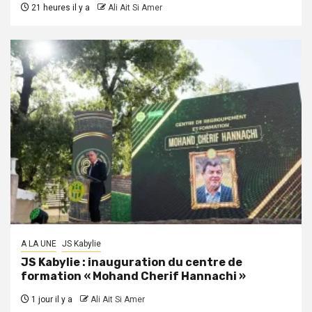
21 heures il y a
Ali Ait Si Amer
A LA UNE
JS Kabylie
JS Kabylie : inauguration du centre de
formation « Mohand Cherif Hannachi »
1 jour il y a
Ali Ait Si Amer