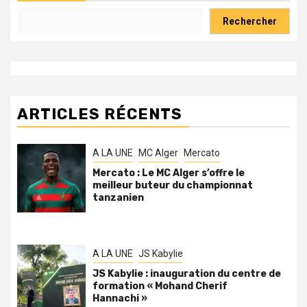
Rechercher
ARTICLES RÉCENTS
A LA UNE
MC Alger
Mercato
Mercato : Le MC Alger s’offre le
meilleur buteur du championnat
tanzanien
A LA UNE
JS Kabylie
JS Kabylie : inauguration du centre de
formation « Mohand Cherif
Hannachi »