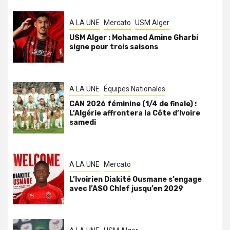
A LA UNE
Mercato
USM Alger
USM Alger : Mohamed Amine Gharbi
signe pour trois saisons
A LA UNE
Équipes Nationales
CAN 2026 féminine (1/4 de finale) :
L’Algérie affrontera la Côte d’Ivoire
samedi
A LA UNE
Mercato
L’Ivoirien Diakité Ousmane s’engage
avec l’ASO Chlef jusqu’en 2029