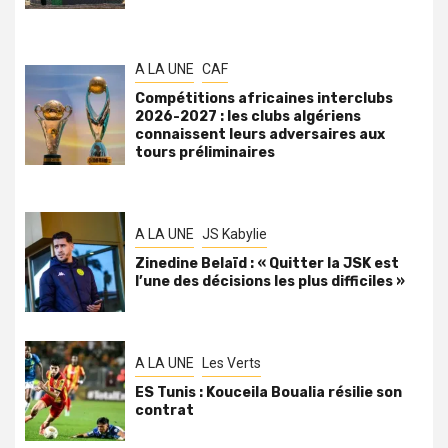
A LA UNE
CAF
Compétitions africaines interclubs
2026-2027 : les clubs algériens
connaissent leurs adversaires aux
tours préliminaires
A LA UNE
JS Kabylie
Zinedine Belaïd : « Quitter la JSK est
l’une des décisions les plus difficiles »
A LA UNE
Les Verts
ES Tunis : Kouceila Boualia résilie son
contrat