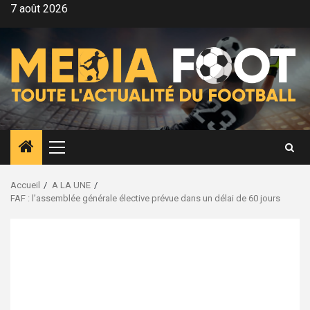
Aller
7 août 2026
au
contenu
Menu
principal
Accueil
A LA UNE
FAF : l’assemblée générale élective prévue dans un délai de 60 jours