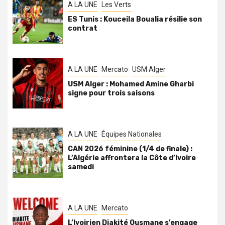
A LA UNE
Les Verts
ES Tunis : Kouceila Boualia résilie son
contrat
A LA UNE
Mercato
USM Alger
USM Alger : Mohamed Amine Gharbi
signe pour trois saisons
A LA UNE
Équipes Nationales
CAN 2026 féminine (1/4 de finale) :
L’Algérie affrontera la Côte d’Ivoire
samedi
A LA UNE
Mercato
L’Ivoirien Diakité Ousmane s’engage