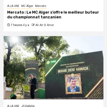
A LA UNE
MC Alger
Mercato
Mercato : Le MC Alger s’offre le meilleur buteur
du championnat tanzanien
7 heures il y a
Ali Ait Si Amer
A LA UNE
JS Kabylie