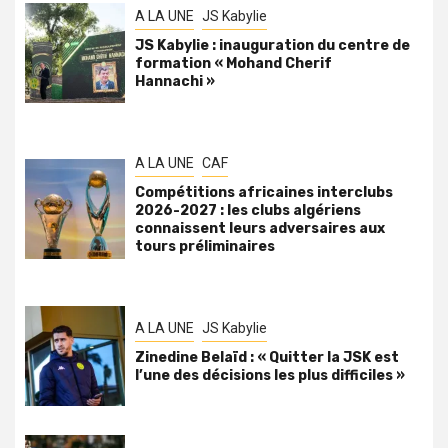
A LA UNE
JS Kabylie
JS Kabylie : inauguration du centre de
formation « Mohand Cherif
Hannachi »
A LA UNE
CAF
Compétitions africaines interclubs
2026-2027 : les clubs algériens
connaissent leurs adversaires aux
tours préliminaires
A LA UNE
JS Kabylie
Zinedine Belaïd : « Quitter la JSK est
l’une des décisions les plus difficiles »