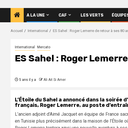
A LA UNE
CAF
LES VERTS
ÉQUIPE
Accueil
International
ES Sahel : Roger Lemerre de retour à ses 80 an
International
Mercato
ES Sahel : Roger Lemerre 
5 ans il y a
Ali Ait Si Amer
L’Étoile du Sahel a annoncé dans la soirée d
français, Roger Lemerre, au poste d’entraî
L’ancien adjoint d’Aimé Jacquet en équipe de France sa
en Tunisie plus précisément dans la maison de l’Étoile 
Roger Lemerre tentera ainsi une nouvelle aventure à ses