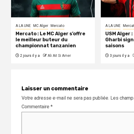
A LA UNE
MC Alger
Mercato
A LA UNE
Merca
Mercato : Le MC Alger s’offre
USM Alger 
le meilleur buteur du
Gharbi sign
championnat tanzanien
saisons
2 jours il y a
Ali Ait Si Amer
3 jours il y a
Laisser un commentaire
Votre adresse e-mail ne sera pas publiée.
Les champs
Commentaire
*