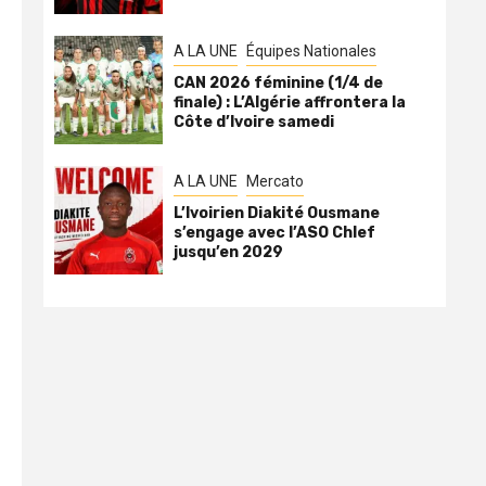
A LA UNE
Équipes Nationales
CAN 2026 féminine (1/4 de
finale) : L’Algérie affrontera la
Côte d’Ivoire samedi
A LA UNE
Mercato
L’Ivoirien Diakité Ousmane
s’engage avec l’ASO Chlef
jusqu’en 2029