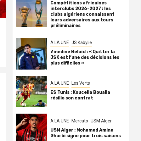
Compétitions africaines
interclubs 2026-2027 : les
clubs algériens connaissent
leurs adversaires aux tours
préliminaires
A LA UNE
JS Kabylie
Zinedine Belaïd : « Quitter la
JSK est l’une des décisions les
plus difficiles »
A LA UNE
Les Verts
ES Tunis : Kouceila Boualia
résilie son contrat
A LA UNE
Mercato
USM Alger
USM Alger : Mohamed Amine
Gharbi signe pour trois saisons