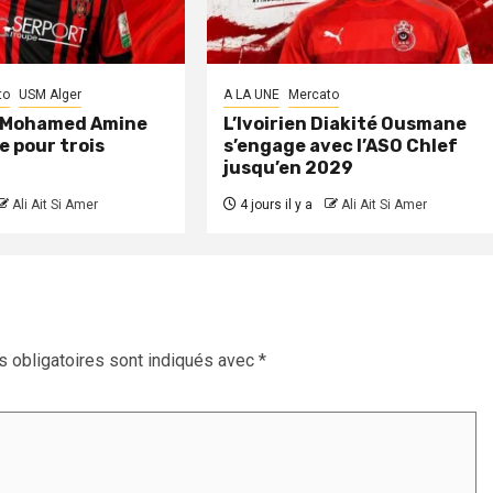
to
USM Alger
A LA UNE
Mercato
: Mohamed Amine
L’Ivoirien Diakité Ousmane
e pour trois
s’engage avec l’ASO Chlef
jusqu’en 2029
Ali Ait Si Amer
4 jours il y a
Ali Ait Si Amer
 obligatoires sont indiqués avec
*