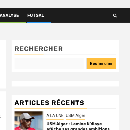
 ANALYSE
FUTSAL
RECHERCHER
Rechercher
ARTICLES RÉCENTS
A LA UNE
USM Alger
k
USM Alger : Lamine N’diaye
affiche ses grandes ambitions