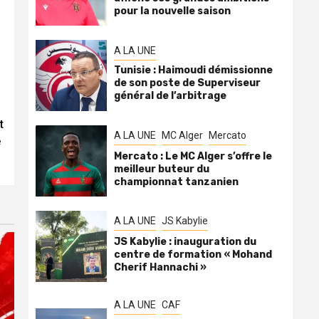
pour la nouvelle saison
A LA UNE
Tunisie : Haimoudi démissionne
de son poste de Superviseur
général de l’arbitrage
t
A LA UNE
MC Alger
Mercato
e
Mercato : Le MC Alger s’offre le
meilleur buteur du
championnat tanzanien
A LA UNE
JS Kabylie
JS Kabylie : inauguration du
centre de formation « Mohand
Cherif Hannachi »
A LA UNE
CAF