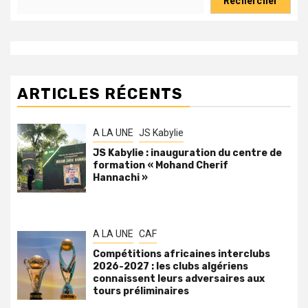
Rechercher
ARTICLES RÉCENTS
A LA UNE
JS Kabylie
JS Kabylie : inauguration du centre de
formation « Mohand Cherif
Hannachi »
A LA UNE
CAF
Compétitions africaines interclubs
2026-2027 : les clubs algériens
connaissent leurs adversaires aux
tours préliminaires