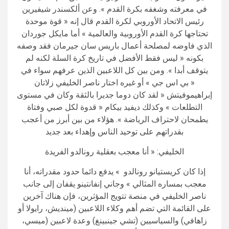
في معرفته وشغفه بكرة القدم ». وعن ألكسندر شيفيرين
رئيس الاتحاد الأوروبي لكرة القدم قال إنه « قوة موحدة
تحتاجها كرة القدم الأوروبية والعالمية » أما مايكل جوردان
الذي فاوضه لمصلحة أعمال باريس سان جيرمان فقد وصفه
بكونه « ليس فقط الأفضل في تاريخ كرة السلة لكنه لم
يتوقف أبدا ». ومن بين كل اللاعبين الذين عرفهم سواء في
« بي اس جي » أو غيره اختار ناصر الخليفي زلاتان
إبراهيموفيتش « لقد كان دوما جديرا بالثقة وكان في مستوى
التطلعات » وكذلك ديفيد بيكام « قدوة لكل صبي وفتاة
يطمحان لاحتراف الرياضة ». هؤلاء من بين أبرز من أعجب
بقدراتهم على توحيد الناس وإهداء بعد جديد
الخليفي: « أنا معجب بعقلية رونالدو الفريدة
إذا كان كريستيانو رونالدو » يدفع دائما حدود مقدراته، أنا
معجب بمساره المثالي » وجاني إنفانتينو يقفان إلى جانب
ناصر الخليفي في منصة تتويج المؤثرين، فإن هناك آخرين
على القائمة التي تضم أهم وكلاء اللاعبين (مينديش، رايولا أو
زاهافي) والسياسيين (تشي جينبينغ) وعدة لاعبين (ميسي،