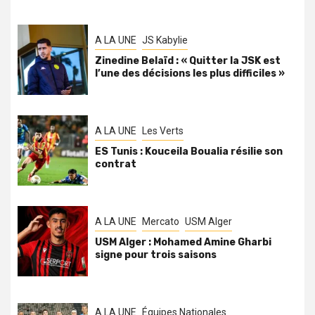
A LA UNE
JS Kabylie
Zinedine Belaïd : « Quitter la JSK est
l’une des décisions les plus difficiles »
A LA UNE
Les Verts
ES Tunis : Kouceila Boualia résilie son
contrat
A LA UNE
Mercato
USM Alger
USM Alger : Mohamed Amine Gharbi
signe pour trois saisons
A LA UNE
Équipes Nationales