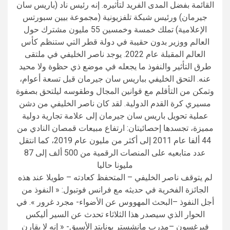
القائمة بفضل المدى الفريد لتأثيره. إنه رئيس ناد (باريس سان
جيرمان) ورئيس شبكة تلفزيونية (مجموعة بيين سبورتس
الإعلامية) تملك خمسة وخمسين 55 مليون مشترك حول
العالم ووزير بدون حقيبة في دولة قطر التي ستنظم كأس
العالم المقبلة عام 2022. يوجد ناصر الخليفي في ملتقى
طرق التأثير والنفوذ ما يجعله في موضع ذي حظوة ولا محيد
عنه. التحق الخليفي بباريس سان جيرمان قبل تسعة أعوام،
وتمكن من التأقلم مع قوانين المجال وطقوسه ليلتحق بصفوة
مسيري كرة القدم الدولية. لقد كان ناصر الخليفي من دشن
عملية تحويل باريس سان جيرمان إلى علامة تجارية دولية
مميزة، تجسدها إحصائيتان: ارتفاع مبيعات قمصان النادي من
44 ألفا عام 2011 إلى أكثر من مليون عام 2019، كما انتقل
عدد متابعيه على المنصات الرقمية من 500 ألف إلى 87
مليونا حاليا
لم يتوقف ناصر الخليفي – المتحفظ كعادته – طويلا عند هذه
الجائزة الفخرية في حديثه مع فرانس فوتبول: « النفوذ من
أجل النفوذ –البحث المهووس عن الأضواء- مجرد غرور ». في
الحوار الذي سيصدر هذا الثلاثاء تحدث عن السير أليكس
فيرغسون –مدرب مانشستر يونايتد الأسبق- « إنه لا يقارن