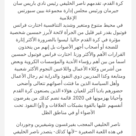
كرة القدم، تقدمهم ناصر الخليفي رئيس نادي باريس سان
جيرمان ورئيس مجلس إدارة مجموعة بيين سبورتس
الإعلامية
في محيط متنوع ومتغير وشديد التنافسية اختارت فرانس
فوتبول بقدر غير قليل من الجرأة لائحة لأبرز خمسين شخصية
مؤثرة في كرة القدم حاليا. ليسوا بالضرورة الأكثر إثارة
للضجة أو أصحاب أجهر الأصوات بل إنهم من يتخذون
القرارات الأهم والأكثر وزنا. اختارت فرانس فوتبول خمسين
اسما من بين أهم رؤساء الأندية والمؤسسات الكروية وبعض
من أشرس وكلاء الأعمال واللاعبين النجوم الأكثر شعبية
ومتابعة وكذا المدربين ذوي النفوذ والدراية ثم رجال الأعمال
وأهل السياسة الذين ما فتئت أصواتهم تتعالى وأضحى
حضورهم باديا أكثر للعيان. هؤلاء الذين يصنعون كرة القدم
وأحيانا يهزمونها في 2020. قائمة تضم كذلك من يفرضون
أنفسهم عليها بالقوة بشبكات العلاقات و (أو) النفوذ. تحت
الأضواء أو في مناطق الظل
ناصر الخليفي المعجب بفيرغسون وشيفيرين وجوردان
في هذه اللعبة الصغيرة –لأنها كذلك- يتصدر ناصر الخليفي