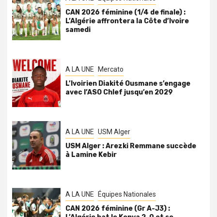
CAN 2026 féminine (1/4 de finale) :
L’Algérie affrontera la Côte d’Ivoire
samedi
A LA UNE
Mercato
L’Ivoirien Diakité Ousmane s’engage
avec l’ASO Chlef jusqu’en 2029
A LA UNE
USM Alger
USM Alger : Arezki Remmane succède
à Lamine Kebir
A LA UNE
Équipes Nationales
CAN 2026 féminine (Gr A-J3) :