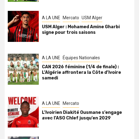
A LA UNE
Mercato
USM Alger
USM Alger : Mohamed Amine Gharbi
signe pour trois saisons
A LA UNE
Équipes Nationales
CAN 2026 féminine (1/4 de finale) :
L’Algérie affrontera la Côte d’Ivoire
samedi
A LA UNE
Mercato
L’Ivoirien Diakité Ousmane s’engage
avec l’ASO Chlef jusqu’en 2029