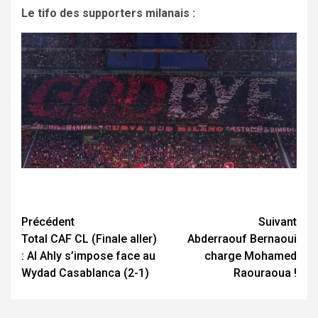
Le tifo des supporters milanais :
Navigation
Précédent
Suivant
Total CAF CL (Finale aller)
Abderraouf Bernaoui
d’article
: Al Ahly s’impose face au
charge Mohamed
Wydad Casablanca (2-1)
Raouraoua !