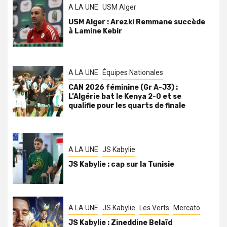
A LA UNE
USM Alger
USM Alger : Arezki Remmane succède
à Lamine Kebir
A LA UNE
Équipes Nationales
CAN 2026 féminine (Gr A-J3) :
L’Algérie bat le Kenya 2-0 et se
qualifie pour les quarts de finale
A LA UNE
JS Kabylie
JS Kabylie : cap sur la Tunisie
A LA UNE
JS Kabylie
Les Verts
Mercato
JS Kabylie : Zineddine Belaïd