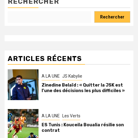
RECHERCHER
Rechercher
ARTICLES RÉCENTS
A LA UNE
JS Kabylie
Zinedine Belaïd : « Quitter la JSK est
l’une des décisions les plus difficiles »
A LA UNE
Les Verts
ES Tunis : Kouceila Boualia résilie son
contrat