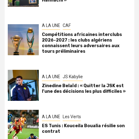
Hannachi »
A LA UNE
CAF
Compétitions africaines interclubs
2026-2027 : les clubs algériens
connaissent leurs adversaires aux
tours préliminaires
A LA UNE
JS Kabylie
Zinedine Belaïd : « Quitter la JSK est
l’une des décisions les plus difficiles »
A LA UNE
Les Verts
ES Tunis : Kouceila Boualia résilie son
contrat