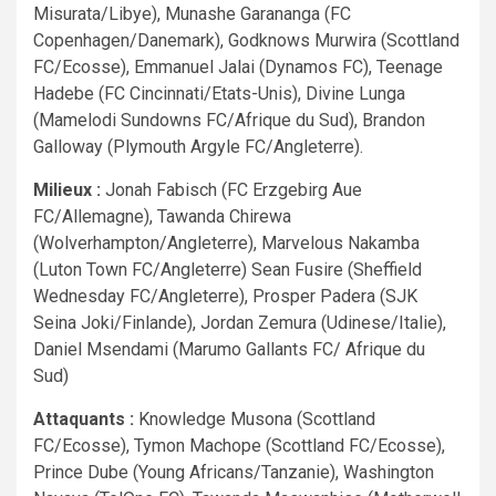
Misurata/Libye), Munashe Garananga (FC
Copenhagen/Danemark), Godknows Murwira (Scottland
FC/Ecosse), Emmanuel Jalai (Dynamos FC), Teenage
Hadebe (FC Cincinnati/Etats-Unis), Divine Lunga
(Mamelodi Sundowns FC/Afrique du Sud), Brandon
Galloway (Plymouth Argyle FC/Angleterre).
Milieux :
Jonah Fabisch (FC Erzgebirg Aue
FC/Allemagne), Tawanda Chirewa
(Wolverhampton/Angleterre), Marvelous Nakamba
(Luton Town FC/Angleterre) Sean Fusire (Sheffield
Wednesday FC/Angleterre), Prosper Padera (SJK
Seina Joki/Finlande), Jordan Zemura (Udinese/Italie),
Daniel Msendami (Marumo Gallants FC/ Afrique du
Sud)
Attaquants :
Knowledge Musona (Scottland
FC/Ecosse), Tymon Machope (Scottland FC/Ecosse),
Prince Dube (Young Africans/Tanzanie), Washington