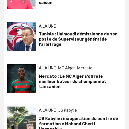
saison
A LA UNE
Tunisie : Haimoudi démissionne de son
poste de Superviseur général de
l’arbitrage
A LA UNE
MC Alger
Mercato
Mercato : Le MC Alger s’offre le
meilleur buteur du championnat
tanzanien
A LA UNE
JS Kabylie
JS Kabylie : inauguration du centre de
formation « Mohand Cherif