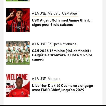
A LA UNE
Mercato
USM Alger
USM Alger : Mohamed Amine Gharbi
signe pour trois saisons
A LA UNE
Équipes Nationales
CAN 2026 féminine (1/4 de finale) :
L’Algérie affrontera la Côte d’Ivoire
samedi
A LA UNE
Mercato
L’Ivoirien Diakité Ousmane s’engage
avec l’ASO Chlef jusqu’en 2029