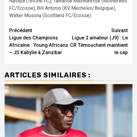
Navaya (TelOne FC), Tawanda Maswanhise (Motherwell
FC/Ecosse), Bill Antonio (KV Mechelen/Belgique),
Walter Musona (Scottland FC/Ecosse).
Navigation
Précédent
Suivant
Ligue des Champions
Ligue 2 amateur (J9) : Le
d’article
Africaine : Young Africans
CR Témouchent maintient
– JS Kabylie à Zanzibar
le cap
ARTICLES SIMILAIRES :