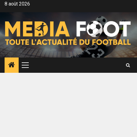
Aller
8 août 2026
au
contenu
Menu
principal