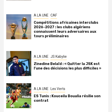
A LA UNE
CAF
Compétitions africaines interclubs
2026-2027 : les clubs algériens
connaissent leurs adversaires aux
tours préliminaires
A LA UNE
JS Kabylie
Zinedine Belaïd : « Quitter la JSK est
l’une des décisions les plus difficiles »
A LA UNE
Les Verts
ES Tunis : Kouceila Boualia résilie son
contrat