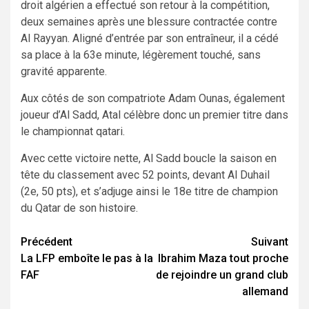
droit algérien a effectué son retour à la compétition,
deux semaines après une blessure contractée contre
Al Rayyan. Aligné d’entrée par son entraîneur, il a cédé
sa place à la 63e minute, légèrement touché, sans
gravité apparente.
Aux côtés de son compatriote Adam Ounas, également
joueur d’Al Sadd, Atal célèbre donc un premier titre dans
le championnat qatari.
Avec cette victoire nette, Al Sadd boucle la saison en
tête du classement avec 52 points, devant Al Duhail
(2e, 50 pts), et s’adjuge ainsi le 18e titre de champion
du Qatar de son histoire.
Navigation
Précédent
Suivant
La LFP emboîte le pas à la
Ibrahim Maza tout proche
d’article
FAF
de rejoindre un grand club
allemand