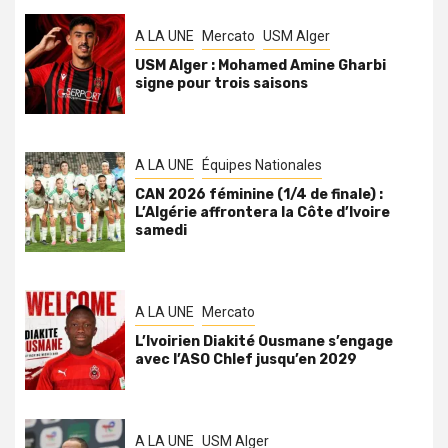
A LA UNE
Mercato
USM Alger
USM Alger : Mohamed Amine Gharbi
signe pour trois saisons
A LA UNE
Équipes Nationales
CAN 2026 féminine (1/4 de finale) :
L’Algérie affrontera la Côte d’Ivoire
samedi
A LA UNE
Mercato
L’Ivoirien Diakité Ousmane s’engage
avec l’ASO Chlef jusqu’en 2029
A LA UNE
USM Alger