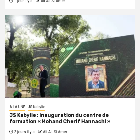
1 jour il y a
Ali Ait Si Amer
A LA UNE
JS Kabylie
JS Kabylie : inauguration du centre de
formation « Mohand Cherif Hannachi »
2 jours il y a
Ali Ait Si Amer