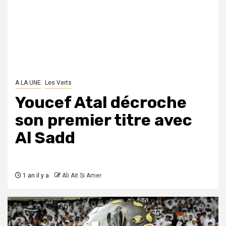
A LA UNE
Les Verts
Youcef Atal décroche
son premier titre avec
Al Sadd
1 an il y a
Ali Ait Si Amer