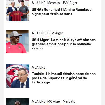
A LA UNE
Mercato
USM Alger
USMA : Mohamed El Amine Ramdaoui
signe pour trois saisons
A LA UNE
USM Alger
USM Alger : Lamine N’diaye affiche ses
grandes ambitions pour la nouvelle
saison
A LA UNE
Tunisie : Haimoudi démissionne de son
poste de Superviseur général de
l’arbitrage
A LA UNE
MC Alger
Mercato