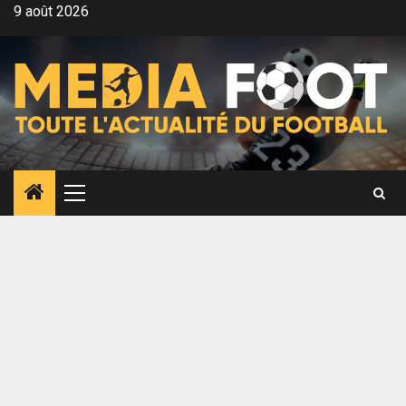
Aller
9 août 2026
au
contenu
Menu
principal