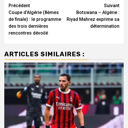
Navigation
Précédent
Suivant
Coupe d’Algérie (8èmes
Botswana – Algérie :
d’article
de finale) : le programme
Riyad Mahrez exprime sa
des trois dernières
détermination
rencontres dévoilé
ARTICLES SIMILAIRES :