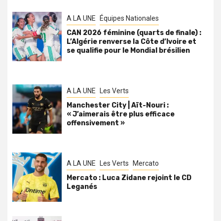
A LA UNE
Équipes Nationales
CAN 2026 féminine (quarts de finale) :
L’Algérie renverse la Côte d’Ivoire et
se qualifie pour le Mondial brésilien
A LA UNE
Les Verts
Manchester City | Aït-Nouri :
« J’aimerais être plus efficace
offensivement »
A LA UNE
Les Verts
Mercato
Mercato : Luca Zidane rejoint le CD
Leganés