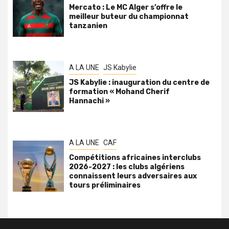
Mercato : Le MC Alger s’offre le
meilleur buteur du championnat
tanzanien
A LA UNE
JS Kabylie
JS Kabylie : inauguration du centre de
formation « Mohand Cherif
Hannachi »
A LA UNE
CAF
Compétitions africaines interclubs
2026-2027 : les clubs algériens
connaissent leurs adversaires aux
tours préliminaires