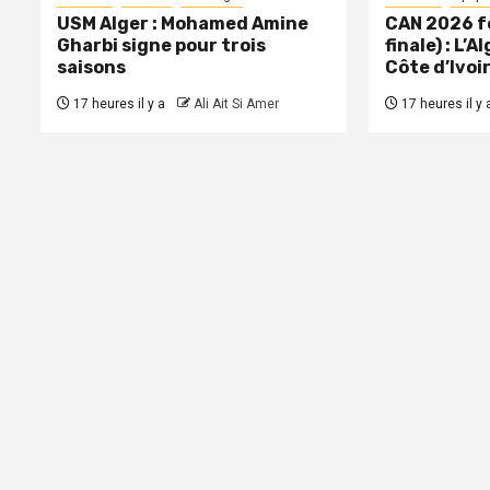
USM Alger : Mohamed Amine
CAN 2026 f
Gharbi signe pour trois
finale) : L’A
saisons
Côte d’Ivoi
17 heures il y a
Ali Ait Si Amer
17 heures il y 