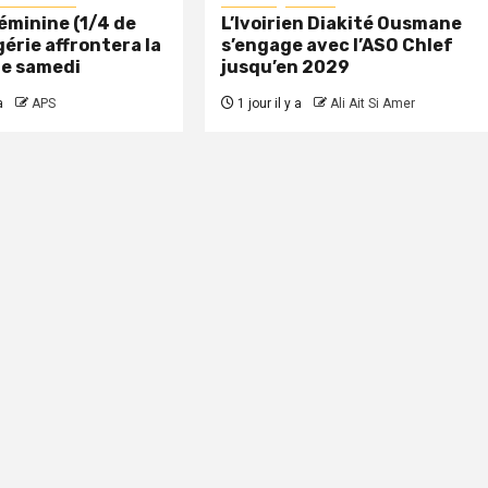
éminine (1/4 de
L’Ivoirien Diakité Ousmane
lgérie affrontera la
s’engage avec l’ASO Chlef
re samedi
jusqu’en 2029
a
APS
1 jour il y a
Ali Ait Si Amer