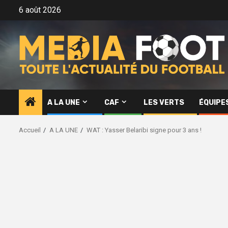
Aller
6 août 2026
au
contenu
A LA UNE
CAF
LES VERTS
ÉQUIPE
Accueil
A LA UNE
WAT : Yasser Belaribi signe pour 3 ans !