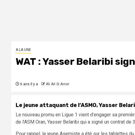
A LA UNE
WAT : Yasser Belaribi sign
6 ans il y a
Ali Ait Si Amer
Le jeune attaquant de l’ASMO, Yasser Belar
Le nouveau promu en Ligue 1 vient d’engager sa première r
de l’ASM Oran, Yasser Belaribi qui a signé un contrat de 3
Pour rappel, le jeune Asemiste a été sur les tablettes d