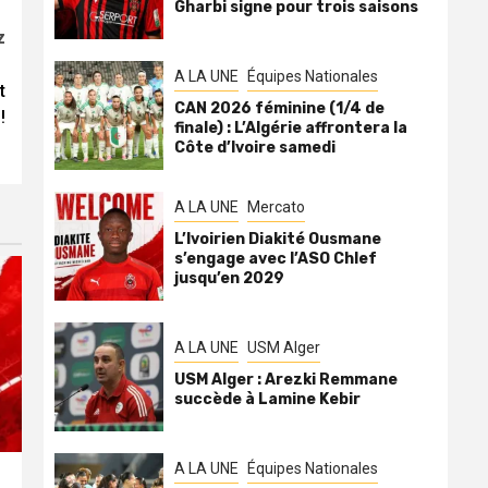
Gharbi signe pour trois saisons
z
A LA UNE
Équipes Nationales
t
CAN 2026 féminine (1/4 de
!
finale) : L’Algérie affrontera la
Côte d’Ivoire samedi
A LA UNE
Mercato
L’Ivoirien Diakité Ousmane
s’engage avec l’ASO Chlef
jusqu’en 2029
A LA UNE
USM Alger
USM Alger : Arezki Remmane
succède à Lamine Kebir
A LA UNE
Équipes Nationales