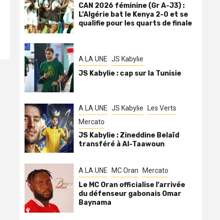
CAN 2026 féminine (Gr A-J3) :
L’Algérie bat le Kenya 2-0 et se
qualifie pour les quarts de finale
A LA UNE
JS Kabylie
JS Kabylie : cap sur la Tunisie
A LA UNE
JS Kabylie
Les Verts
Mercato
JS Kabylie : Zineddine Belaïd
transféré à Al-Taawoun
A LA UNE
MC Oran
Mercato
Le MC Oran officialise l’arrivée
du défenseur gabonais Omar
Baynama