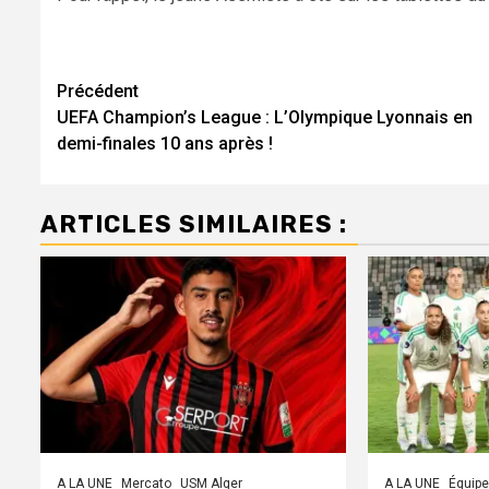
Navigation
Précédent
UEFA Champion’s League : L’Olympique Lyonnais en
d’article
demi-finales 10 ans après !
ARTICLES SIMILAIRES :
A LA UNE
Mercato
USM Alger
A LA UNE
Équipe