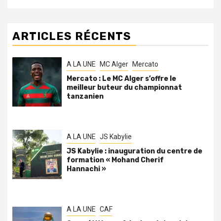
ARTICLES RÉCENTS
A LA UNE
MC Alger
Mercato
Mercato : Le MC Alger s’offre le
meilleur buteur du championnat
tanzanien
A LA UNE
JS Kabylie
JS Kabylie : inauguration du centre de
formation « Mohand Cherif
Hannachi »
A LA UNE
CAF