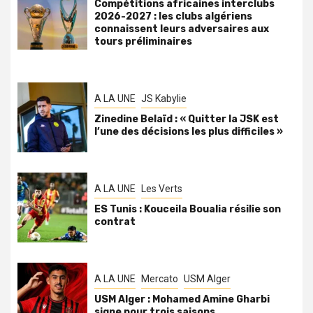
Compétitions africaines interclubs
2026-2027 : les clubs algériens
connaissent leurs adversaires aux
tours préliminaires
A LA UNE
JS Kabylie
Zinedine Belaïd : « Quitter la JSK est
l’une des décisions les plus difficiles »
A LA UNE
Les Verts
ES Tunis : Kouceila Boualia résilie son
contrat
A LA UNE
Mercato
USM Alger
USM Alger : Mohamed Amine Gharbi
signe pour trois saisons