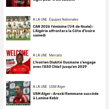
A LA UNE
Équipes Nationales
CAN 2026 féminine (1/4 de finale) :
L’Algérie affrontera la Côte d’Ivoire
samedi
A LA UNE
Mercato
L’Ivoirien Diakité Ousmane s’engage
avec l’ASO Chlef jusqu’en 2029
A LA UNE
USM Alger
USM Alger : Arezki Remmane succède
à Lamine Kebir