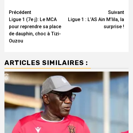
Navigation
Précédent
Suivant
Ligue 1 (7e j): Le MCA
Ligue 1 : L’AS Ain M’lila, la
d’article
pour reprendre sa place
surprise !
de dauphin, choc à Tizi-
Ouzou
ARTICLES SIMILAIRES :