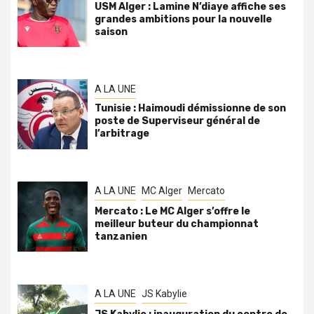
USM Alger : Lamine N’diaye affiche ses
grandes ambitions pour la nouvelle
saison
A LA UNE
Tunisie : Haimoudi démissionne de son
poste de Superviseur général de
l’arbitrage
A LA UNE
MC Alger
Mercato
Mercato : Le MC Alger s’offre le
meilleur buteur du championnat
tanzanien
A LA UNE
JS Kabylie