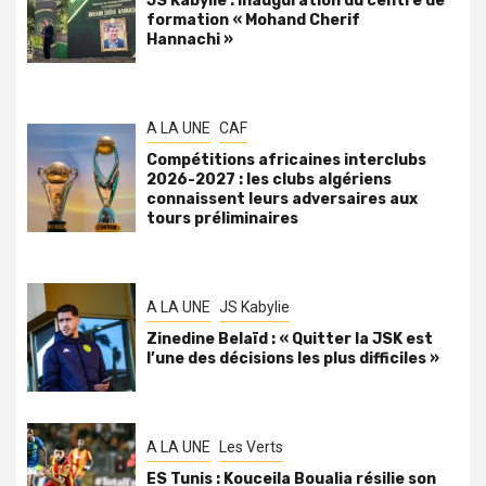
JS Kabylie : inauguration du centre de
formation « Mohand Cherif
Hannachi »
A LA UNE
CAF
Compétitions africaines interclubs
2026-2027 : les clubs algériens
connaissent leurs adversaires aux
tours préliminaires
A LA UNE
JS Kabylie
Zinedine Belaïd : « Quitter la JSK est
l’une des décisions les plus difficiles »
A LA UNE
Les Verts
ES Tunis : Kouceila Boualia résilie son