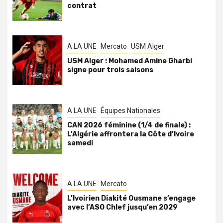
contrat
A LA UNE
Mercato
USM Alger
USM Alger : Mohamed Amine Gharbi
signe pour trois saisons
A LA UNE
Équipes Nationales
CAN 2026 féminine (1/4 de finale) :
L’Algérie affrontera la Côte d’Ivoire
samedi
A LA UNE
Mercato
L’Ivoirien Diakité Ousmane s’engage
avec l’ASO Chlef jusqu’en 2029