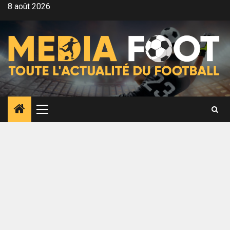
Aller
8 août 2026
au
contenu
Menu
principal