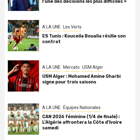
l’une des décisions les plus difficiles »
A LA UNE
Les Verts
ES Tunis : Kouceila Boualia résilie son
contrat
A LA UNE
Mercato
USM Alger
USM Alger : Mohamed Amine Gharbi
signe pour trois saisons
A LA UNE
Équipes Nationales
CAN 2026 féminine (1/4 de finale) :
L’Algérie affrontera la Côte d’Ivoire
samedi