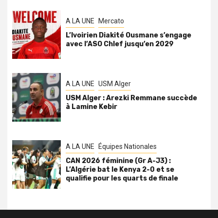
A LA UNE
Mercato
L’Ivoirien Diakité Ousmane s’engage
avec l’ASO Chlef jusqu’en 2029
A LA UNE
USM Alger
USM Alger : Arezki Remmane succède
à Lamine Kebir
A LA UNE
Équipes Nationales
CAN 2026 féminine (Gr A-J3) :
L’Algérie bat le Kenya 2-0 et se
qualifie pour les quarts de finale