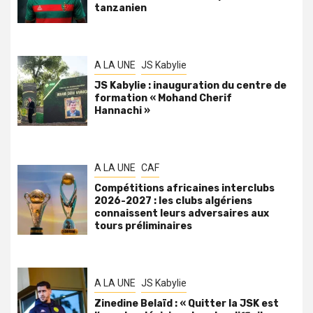
tanzanien
A LA UNE
JS Kabylie
JS Kabylie : inauguration du centre de
formation « Mohand Cherif
Hannachi »
A LA UNE
CAF
Compétitions africaines interclubs
2026-2027 : les clubs algériens
connaissent leurs adversaires aux
tours préliminaires
A LA UNE
JS Kabylie
Zinedine Belaïd : « Quitter la JSK est