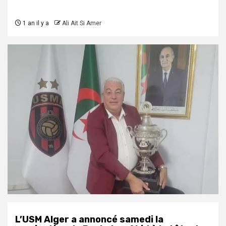
1 an il y a
Ali Ait Si Amer
L’USM Alger a annoncé samedi la