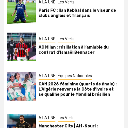
A LA UNE
Les Verts
Paris FC : Ilan Kebbal dans le viseur de
clubs anglais et français
A LA UNE
Les Verts
AC Milan : résiliation à l’amiable du
contrat d’Ismaël Bennacer
A LA UNE
Équipes Nationales
CAN 2026 féminine (quarts de finale) :
L’Algérie renverse la Côte d’Ivoire et
se qualifie pour le Mondial brésilien
A LA UNE
Les Verts
Manchester City | Aït-Nouri :