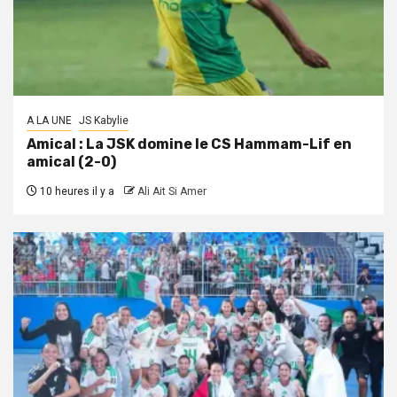
A LA UNE
JS Kabylie
Amical : La JSK domine le CS Hammam-Lif en
amical (2-0)
10 heures il y a
Ali Ait Si Amer