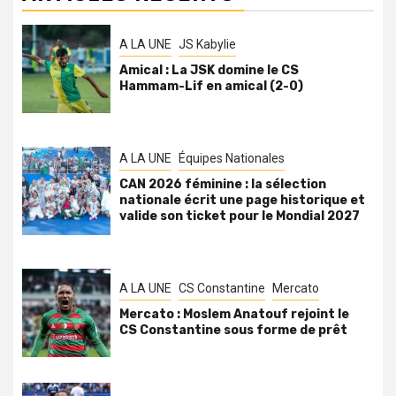
A LA UNE
JS Kabylie
Amical : La JSK domine le CS
Hammam-Lif en amical (2-0)
A LA UNE
Équipes Nationales
CAN 2026 féminine : la sélection
nationale écrit une page historique et
valide son ticket pour le Mondial 2027
A LA UNE
CS Constantine
Mercato
Mercato : Moslem Anatouf rejoint le
CS Constantine sous forme de prêt