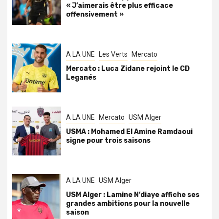
« J’aimerais être plus efficace
offensivement »
A LA UNE
Les Verts
Mercato
Mercato : Luca Zidane rejoint le CD
Leganés
A LA UNE
Mercato
USM Alger
USMA : Mohamed El Amine Ramdaoui
signe pour trois saisons
A LA UNE
USM Alger
USM Alger : Lamine N’diaye affiche ses
grandes ambitions pour la nouvelle
saison