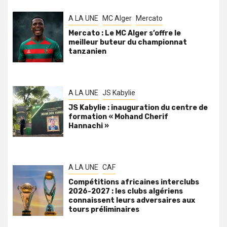
A LA UNE
MC Alger
Mercato
Mercato : Le MC Alger s’offre le
meilleur buteur du championnat
tanzanien
A LA UNE
JS Kabylie
JS Kabylie : inauguration du centre de
formation « Mohand Cherif
Hannachi »
A LA UNE
CAF
Compétitions africaines interclubs
2026-2027 : les clubs algériens
connaissent leurs adversaires aux
tours préliminaires