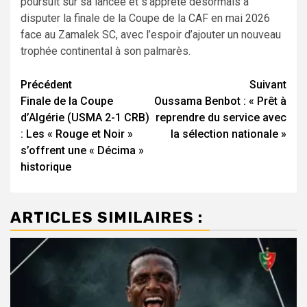
poursuit sur sa lancée et s’apprête désormais à
disputer la finale de la Coupe de la CAF en mai 2026
face au Zamalek SC, avec l’espoir d’ajouter un nouveau
trophée continental à son palmarès.
Navigation
Précédent
Suivant
Finale de la Coupe
Oussama Benbot : « Prêt à
d’article
d’Algérie (USMA 2-1 CRB)
reprendre du service avec
: Les « Rouge et Noir »
la sélection nationale »
s’offrent une « Décima »
historique
ARTICLES SIMILAIRES :