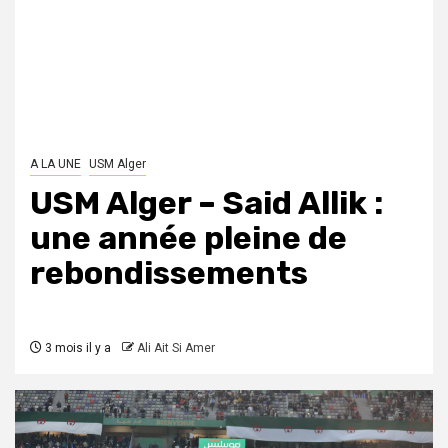
A LA UNE
USM Alger
USM Alger – Said Allik :
une année pleine de
rebondissements
3 mois il y a
Ali Ait Si Amer