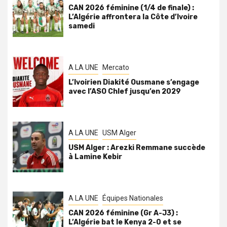
CAN 2026 féminine (1/4 de finale) :
L’Algérie affrontera la Côte d’Ivoire
samedi
A LA UNE
Mercato
L’Ivoirien Diakité Ousmane s’engage
avec l’ASO Chlef jusqu’en 2029
A LA UNE
USM Alger
USM Alger : Arezki Remmane succède
à Lamine Kebir
A LA UNE
Équipes Nationales
CAN 2026 féminine (Gr A-J3) :
L’Algérie bat le Kenya 2-0 et se