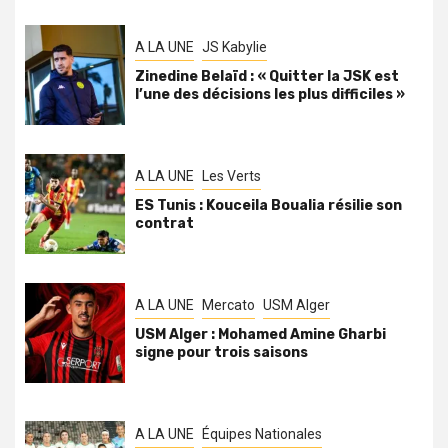
A LA UNE
JS Kabylie
Zinedine Belaïd : « Quitter la JSK est
l’une des décisions les plus difficiles »
A LA UNE
Les Verts
ES Tunis : Kouceila Boualia résilie son
contrat
A LA UNE
Mercato
USM Alger
USM Alger : Mohamed Amine Gharbi
signe pour trois saisons
A LA UNE
Équipes Nationales