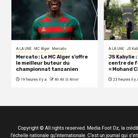
A LA UNE
MC Alger
Mercato
A LA UNE
JS Kab
Mercato : Le MC Alger s’offre
JS Kabylie 
le meilleur buteur du
centre de 
championnat tanzanien
« Mohand C
19 heures il y a
Ali Ait Si Amer
23 heures il y 
Copyright © All rights reserved. Media Foot Dz, la crédibil
l'échelle nationale qu'internationale. C'est un journal qui s