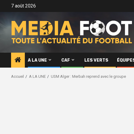
Aller
7 août 2026
au
contenu
A LA UNE
CAF
LES VERTS
ÉQUIPE
Accueil
A LA UNE
USM Alger : Merbah reprend avec le groupe