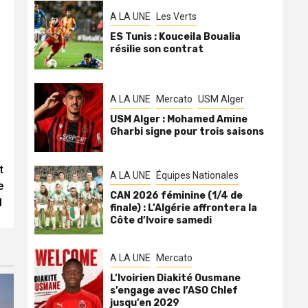
A LA UNE
Les Verts
ES Tunis : Kouceila Boualia
résilie son contrat
A LA UNE
Mercato
USM Alger
USM Alger : Mohamed Amine
Gharbi signe pour trois saisons
t
A LA UNE
Équipes Nationales
e
CAN 2026 féminine (1/4 de
1
finale) : L’Algérie affrontera la
Côte d’Ivoire samedi
A LA UNE
Mercato
L’Ivoirien Diakité Ousmane
s’engage avec l’ASO Chlef
jusqu’en 2029