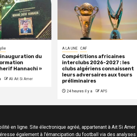
ylie
A LA UNE
CAF
: inauguration du
Compétitions africaines
formation
interclubs 2026-2027 : les
herif Hannachi »
clubs algériens connaissent
leurs adversaires aux tours
a
Ali Ait Si Amer
préliminaires
24 heures il y a
APS
ité en ligne. Site électronique agréé, appartenant à Ait Si Amer Pro
'intéresse également à l'émancipation du football via des analyse