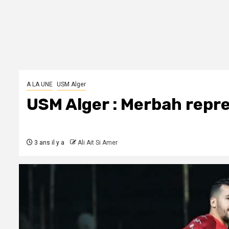
A LA UNE
USM Alger
USM Alger : Merbah repr
3 ans il y a
Ali Ait Si Amer