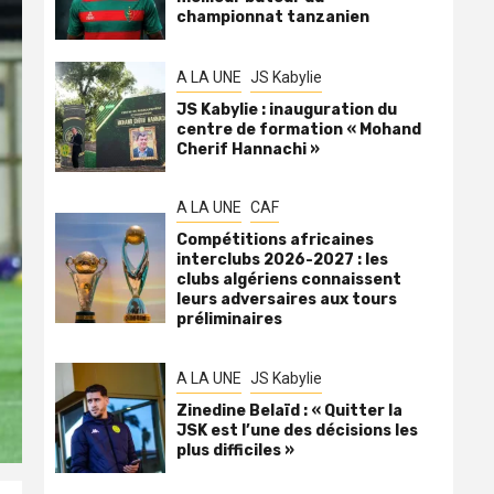
championnat tanzanien
A LA UNE
JS Kabylie
JS Kabylie : inauguration du
centre de formation « Mohand
Cherif Hannachi »
A LA UNE
CAF
Compétitions africaines
interclubs 2026-2027 : les
clubs algériens connaissent
leurs adversaires aux tours
préliminaires
A LA UNE
JS Kabylie
Zinedine Belaïd : « Quitter la
JSK est l’une des décisions les
plus difficiles »