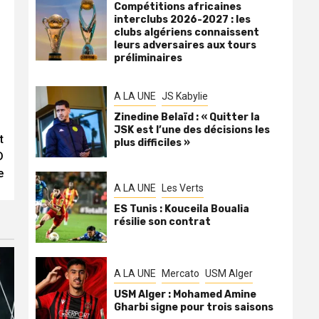
Compétitions africaines
interclubs 2026-2027 : les
clubs algériens connaissent
leurs adversaires aux tours
préliminaires
A LA UNE
JS Kabylie
Zinedine Belaïd : « Quitter la
JSK est l’une des décisions les
t
plus difficiles »
D
e
A LA UNE
Les Verts
ES Tunis : Kouceila Boualia
résilie son contrat
A LA UNE
Mercato
USM Alger
USM Alger : Mohamed Amine
Gharbi signe pour trois saisons