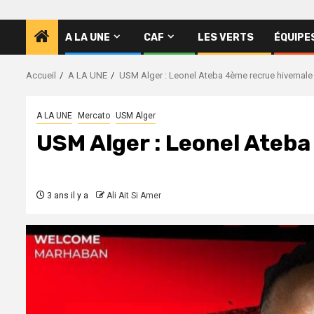
A LA UNE
CAF
LES VERTS
ÉQUIPE
Accueil
A LA UNE
USM Alger : Leonel Ateba 4ème recrue hivernale
A LA UNE
Mercato
USM Alger
USM Alger : Leonel Ateb
3 ans il y a
Ali Ait Si Amer