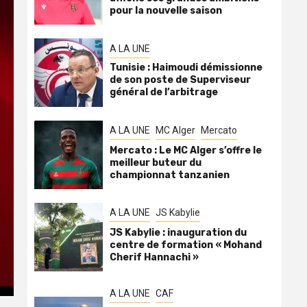
pour la nouvelle saison
A LA UNE
Tunisie : Haimoudi démissionne
de son poste de Superviseur
général de l’arbitrage
A LA UNE
MC Alger
Mercato
Mercato : Le MC Alger s’offre le
meilleur buteur du
championnat tanzanien
A LA UNE
JS Kabylie
JS Kabylie : inauguration du
centre de formation « Mohand
Cherif Hannachi »
A LA UNE
CAF