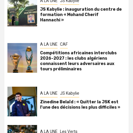
A LA UNE
JS Kabylie
JS Kabylie : inauguration du centre de
formation « Mohand Cherif
Hannachi »
A LA UNE
CAF
Compétitions africaines interclubs
2026-2027 : les clubs algériens
connaissent leurs adversaires aux
tours préliminaires
A LA UNE
JS Kabylie
Zinedine Belaïd : « Quitter la JSK est
l’une des décisions les plus difficiles »
A LA UNE
Les Verts