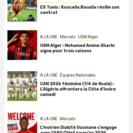
ES Tunis : Kouceila Boualia résilie son
contrat
A LA UNE
Mercato
USM Alger
USM Alger : Mohamed Amine Gharbi
signe pour trois saisons
A LA UNE
Équipes Nationales
CAN 2026 féminine (1/4 de finale) :
L’Algérie affrontera la Côte d’Ivoire
samedi
A LA UNE
Mercato
L’Ivoirien Diakité Ousmane s’engage
avec l’ASO Chlef jusqu’en 2029