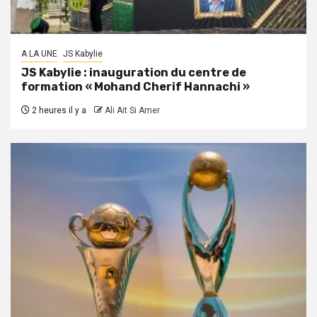
A LA UNE
JS Kabylie
JS Kabylie : inauguration du centre de
formation « Mohand Cherif Hannachi »
2 heures il y a
Ali Ait Si Amer