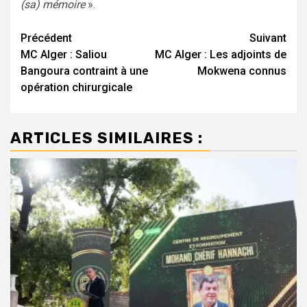
(sa) mémoire
».
Navigation
Précédent
Suivant
MC Alger : Saliou
MC Alger : Les adjoints de
d’article
Bangoura contraint à une
Mokwena connus
opération chirurgicale
ARTICLES SIMILAIRES :