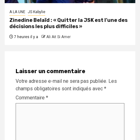
A LA UNE
JS Kabylie
Zinedine Belaïd : « Quitter la JSK est l’une des
décisions les plus difficiles »
7 heures il y a
Ali Ait Si Amer
Laisser un commentaire
Votre adresse e-mail ne sera pas publiée.
Les
champs obligatoires sont indiqués avec
*
Commentaire
*