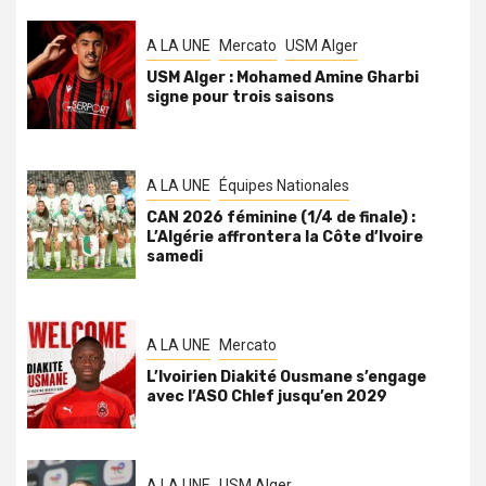
A LA UNE
Mercato
USM Alger
USM Alger : Mohamed Amine Gharbi
signe pour trois saisons
A LA UNE
Équipes Nationales
CAN 2026 féminine (1/4 de finale) :
L’Algérie affrontera la Côte d’Ivoire
samedi
A LA UNE
Mercato
L’Ivoirien Diakité Ousmane s’engage
avec l’ASO Chlef jusqu’en 2029
A LA UNE
USM Alger