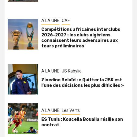
A LA UNE
CAF
Compétitions africaines interclubs
2026-2027 : les clubs algériens
connaissent leurs adversaires aux
tours préliminaires
A LA UNE
JS Kabylie
Zinedine Belaïd : « Quitter la JSK est
l’une des décisions les plus difficiles »
A LA UNE
Les Verts
ES Tunis : Kouceila Boualia résilie son
contrat