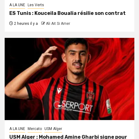
A LA UNE
Les Verts
ES Tunis : Kouceila Boualia résilie son contrat
2 heures il y a
Ali Ait Si Amer
A LA UNE
Mercato
USM Alger
USM Alger : Mohamed Amine Gharbi signe pour