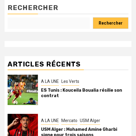
RECHERCHER
Rechercher
ARTICLES RÉCENTS
A LA UNE
Les Verts
ES Tunis : Kouceila Boualia résilie son
contrat
A LA UNE
Mercato
USM Alger
USM Alger : Mohamed Amine Gharbi
signe pour trois saisons