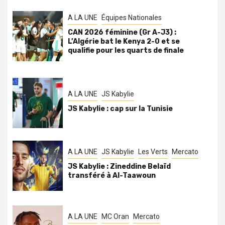
A LA UNE
Équipes Nationales
CAN 2026 féminine (Gr A-J3) :
L’Algérie bat le Kenya 2-0 et se
qualifie pour les quarts de finale
A LA UNE
JS Kabylie
JS Kabylie : cap sur la Tunisie
A LA UNE
JS Kabylie
Les Verts
Mercato
JS Kabylie : Zineddine Belaïd
transféré à Al-Taawoun
A LA UNE
MC Oran
Mercato