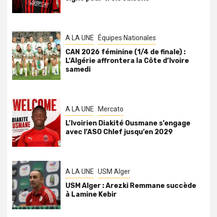
A LA UNE
Équipes Nationales
CAN 2026 féminine (1/4 de finale) :
L’Algérie affrontera la Côte d’Ivoire
samedi
A LA UNE
Mercato
L’Ivoirien Diakité Ousmane s’engage
avec l’ASO Chlef jusqu’en 2029
A LA UNE
USM Alger
USM Alger : Arezki Remmane succède
à Lamine Kebir