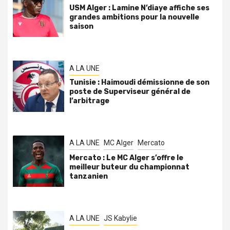
USM Alger : Lamine N’diaye affiche ses
grandes ambitions pour la nouvelle
saison
A LA UNE
Tunisie : Haimoudi démissionne de son
poste de Superviseur général de
l’arbitrage
A LA UNE
MC Alger
Mercato
Mercato : Le MC Alger s’offre le
meilleur buteur du championnat
tanzanien
A LA UNE
JS Kabylie