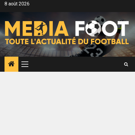
Aller
8 août 2026
au
contenu
Menu
principal