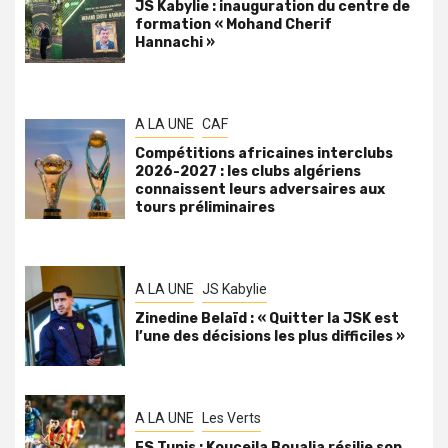
JS Kabylie : inauguration du centre de
formation « Mohand Cherif
Hannachi »
A LA UNE
CAF
Compétitions africaines interclubs
2026-2027 : les clubs algériens
connaissent leurs adversaires aux
tours préliminaires
A LA UNE
JS Kabylie
Zinedine Belaïd : « Quitter la JSK est
l’une des décisions les plus difficiles »
A LA UNE
Les Verts
ES Tunis : Kouceila Boualia résilie son