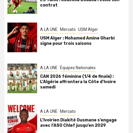
contrat
A LA UNE
Mercato
USM Alger
USM Alger : Mohamed Amine Gharbi
signe pour trois saisons
A LA UNE
Équipes Nationales
CAN 2026 féminine (1/4 de finale) :
L’Algérie affrontera la Côte d’Ivoire
samedi
A LA UNE
Mercato
L’Ivoirien Diakité Ousmane s’engage
avec l’ASO Chlef jusqu’en 2029