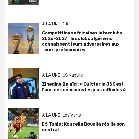
A LA UNE
CAF
Compétitions africaines interclubs
2026-2027 : les clubs algériens
connaissent leurs adversaires aux
tours préliminaires
A LA UNE
JS Kabylie
Zinedine Belaïd : « Quitter la JSK est
l’une des décisions les plus difficiles »
A LA UNE
Les Verts
ES Tunis : Kouceila Boualia résilie son
contrat