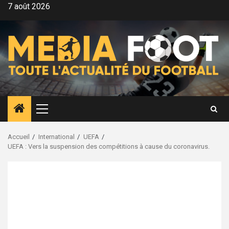
Aller
7 août 2026
au
contenu
Menu
principal
Accueil
International
UEFA
UEFA : Vers la suspension des compétitions à cause du coronavirus.