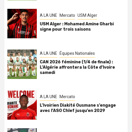
A LA UNE
Mercato
USM Alger
USM Alger : Mohamed Amine Gharbi
signe pour trois saisons
A LA UNE
Équipes Nationales
CAN 2026 féminine (1/4 de finale) :
L’Algérie affrontera la Côte d’Ivoire
samedi
A LA UNE
Mercato
L’Ivoirien Diakité Ousmane s’engage
avec l’ASO Chlef jusqu’en 2029