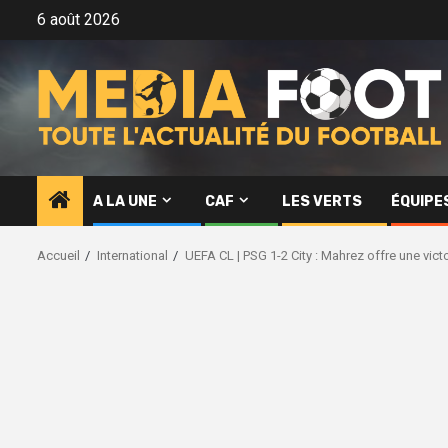
Aller
6 août 2026
au
contenu
A LA UNE
CAF
LES VERTS
ÉQUIPE
Accueil
International
UEFA CL | PSG 1-2 City : Mahrez offre une vict