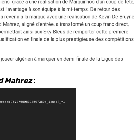
iens, grâce à une réalisation de Marquinhos d’un coup de tête,
insi l’avantage à son équipe à la mi-temps. De retour des
é a revenir à la marque avec une réalisation de Kévin De Bruyne
yad Mahrez, aligné d’entrée, a transformé un coup franc direct,
 permettant ainsi aux Sky Bleus de remporter cette première
alification en finale de la plus prestigieuse des compétitions
joueur algérien à marquer en demi-finale de la Ligue des
ad Mahrez
:
04/Facebook-757276698323597360p_1.mp4?_=1