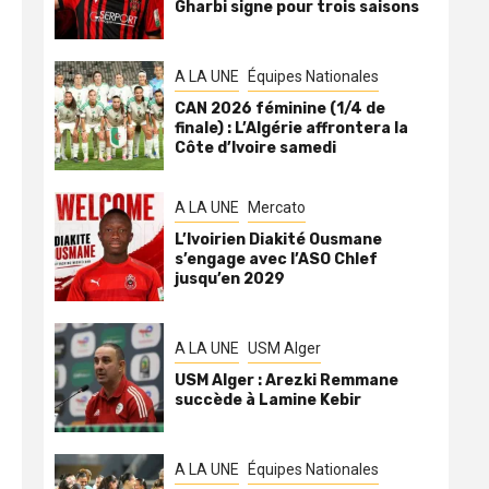
Gharbi signe pour trois saisons
A LA UNE
Équipes Nationales
CAN 2026 féminine (1/4 de
finale) : L’Algérie affrontera la
Côte d’Ivoire samedi
A LA UNE
Mercato
L’Ivoirien Diakité Ousmane
s’engage avec l’ASO Chlef
jusqu’en 2029
A LA UNE
USM Alger
USM Alger : Arezki Remmane
succède à Lamine Kebir
A LA UNE
Équipes Nationales