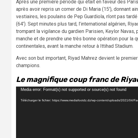
Après une première période qui était en faveur des Paris
après avoir repris un corner de Di Maria (15′), donnant a
vestiaires, les poulains de Pep Guardiola, n’ont pas tard
(64′). Sept minutes plus tard, l’international algérien, Ri
trompant la vigilance du gardien Parisien, Keylor Navas,
manche et de prendre une très bonne opération pour la qu
continentales, avant la manche retour à Ittihad Stadium.
Avec son but important, Riyad Mahrez devient le premier 
champions.
Le magnifique coup franc de Riy
Lecteur
Media error: Format(s) not supported or source(s) not found
vidéo
Télécharger le fichier: https://www.mediafootdz.dz/wp-content/uploads/2021/