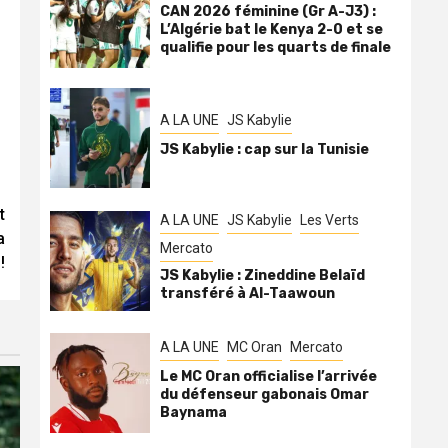
CAN 2026 féminine (Gr A-J3) :
L’Algérie bat le Kenya 2-0 et se
qualifie pour les quarts de finale
A LA UNE
JS Kabylie
JS Kabylie : cap sur la Tunisie
t
A LA UNE
JS Kabylie
Les Verts
a
Mercato
!
JS Kabylie : Zineddine Belaïd
transféré à Al-Taawoun
A LA UNE
MC Oran
Mercato
Le MC Oran officialise l’arrivée
du défenseur gabonais Omar
Baynama