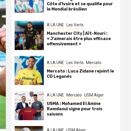
Côte d’Ivoire et se qualifie pour
le Mondial brésilien
A LA UNE
Les Verts
Manchester City | Aït-Nouri :
« J’aimerais être plus efficace
offensivement »
A LA UNE
Les Verts
Mercato
Mercato : Luca Zidane rejoint le
CD Leganés
A LA UNE
Mercato
USM Alger
USMA : Mohamed El Amine
Ramdaoui signe pour trois
saisons
A LA UNE
USM Alger