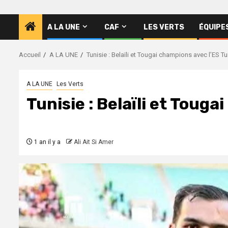
A LA UNE
CAF
LES VERTS
ÉQUIPE
Accueil
A LA UNE
Tunisie : Belaïli et Tougai champions avec l’ES Tu
A LA UNE
Les Verts
Tunisie : Belaïli et Toug
1 an il y a
Ali Ait Si Amer