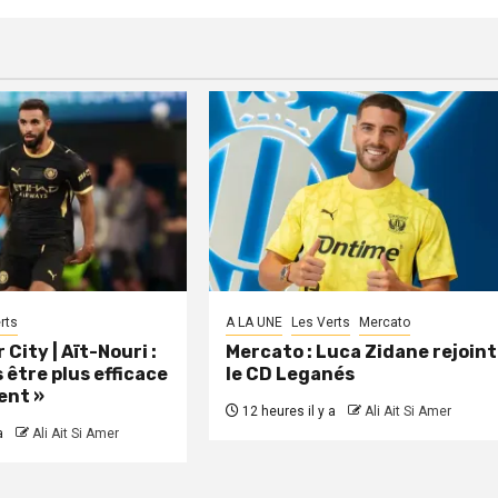
rts
A LA UNE
Les Verts
Mercato
City | Aït-Nouri :
Mercato : Luca Zidane rejoint
 être plus efficace
le CD Leganés
ent »
12 heures il y a
Ali Ait Si Amer
a
Ali Ait Si Amer