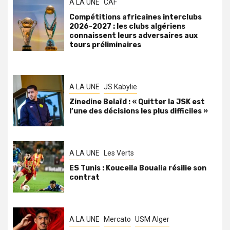
A LA UNE
CAF
Compétitions africaines interclubs
2026-2027 : les clubs algériens
connaissent leurs adversaires aux
tours préliminaires
A LA UNE
JS Kabylie
Zinedine Belaïd : « Quitter la JSK est
l’une des décisions les plus difficiles »
A LA UNE
Les Verts
ES Tunis : Kouceila Boualia résilie son
contrat
A LA UNE
Mercato
USM Alger