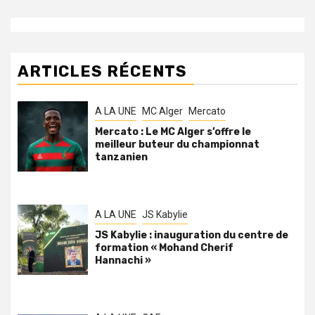
ARTICLES RÉCENTS
A LA UNE
MC Alger
Mercato
Mercato : Le MC Alger s’offre le
meilleur buteur du championnat
tanzanien
A LA UNE
JS Kabylie
JS Kabylie : inauguration du centre de
formation « Mohand Cherif
Hannachi »