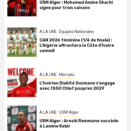
USM Alger : Mohamed Amine Gharbi
signe pour trois saisons
A LA UNE
Équipes Nationales
CAN 2026 féminine (1/4 de finale) :
L’Algérie affrontera la Côte d’Ivoire
samedi
A LA UNE
Mercato
L’Ivoirien Diakité Ousmane s’engage
avec l’ASO Chlef jusqu’en 2029
A LA UNE
USM Alger
USM Alger : Arezki Remmane succède
à Lamine Kebir