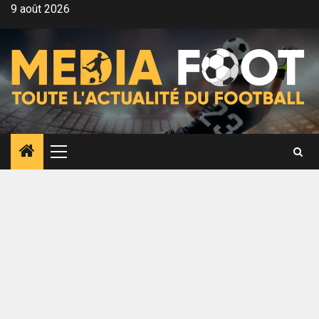
Aller
9 août 2026
au
contenu
Menu
principal