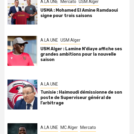
A LA UNE
Mercato
USM Alger
USMA : Mohamed El Amine Ramdaoui
signe pour trois saisons
A LA UNE
USM Alger
USM Alger : Lamine N’diaye affiche ses
grandes ambitions pour la nouvelle
saison
A LA UNE
Tunisie : Haimoudi démissionne de son
poste de Superviseur général de
l’arbitrage
A LA UNE
MC Alger
Mercato