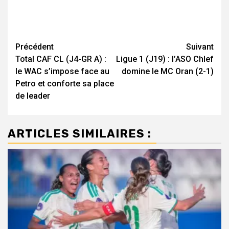
Navigation
Précédent
Suivant
Total CAF CL (J4-GR A) :
Ligue 1 (J19) : l’ASO Chlef
d’article
le WAC s’impose face au
domine le MC Oran (2-1)
Petro et conforte sa place
de leader
ARTICLES SIMILAIRES :