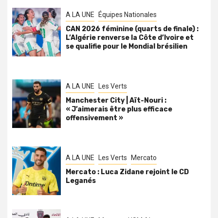
A LA UNE
Équipes Nationales
CAN 2026 féminine (quarts de finale) :
L’Algérie renverse la Côte d’Ivoire et
se qualifie pour le Mondial brésilien
A LA UNE
Les Verts
Manchester City | Aït-Nouri :
« J’aimerais être plus efficace
offensivement »
A LA UNE
Les Verts
Mercato
Mercato : Luca Zidane rejoint le CD
Leganés