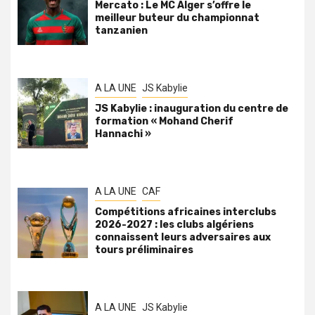
Mercato : Le MC Alger s’offre le
meilleur buteur du championnat
tanzanien
A LA UNE
JS Kabylie
JS Kabylie : inauguration du centre de
formation « Mohand Cherif
Hannachi »
A LA UNE
CAF
Compétitions africaines interclubs
2026-2027 : les clubs algériens
connaissent leurs adversaires aux
tours préliminaires
A LA UNE
JS Kabylie