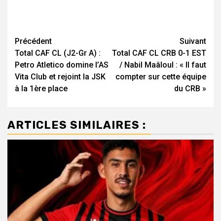
Navigation
Précédent
Suivant
Total CAF CL (J2-Gr A) :
Total CAF CL CRB 0-1 EST
d’article
Petro Atletico domine l’AS
/ Nabil Maâloul : « Il faut
Vita Club et rejoint la JSK
compter sur cette équipe
à la 1ère place
du CRB »
ARTICLES SIMILAIRES :