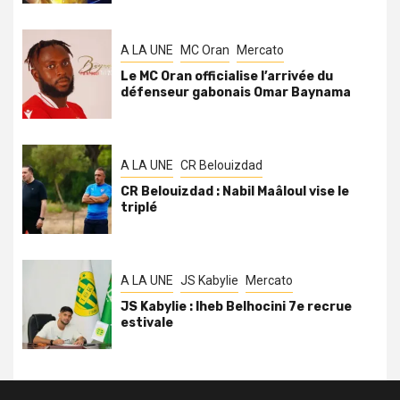
A LA UNE
MC Oran
Mercato
Le MC Oran officialise l’arrivée du
défenseur gabonais Omar Baynama
A LA UNE
CR Belouizdad
CR Belouizdad : Nabil Maâloul vise le
triplé
A LA UNE
JS Kabylie
Mercato
JS Kabylie : Iheb Belhocini 7e recrue
estivale