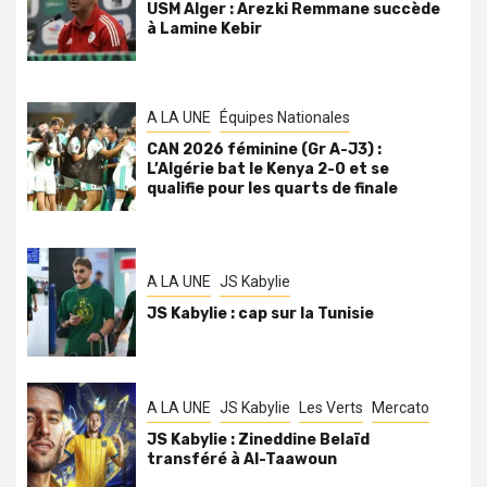
USM Alger : Arezki Remmane succède
à Lamine Kebir
A LA UNE
Équipes Nationales
CAN 2026 féminine (Gr A-J3) :
L’Algérie bat le Kenya 2-0 et se
qualifie pour les quarts de finale
A LA UNE
JS Kabylie
JS Kabylie : cap sur la Tunisie
A LA UNE
JS Kabylie
Les Verts
Mercato
JS Kabylie : Zineddine Belaïd
transféré à Al-Taawoun