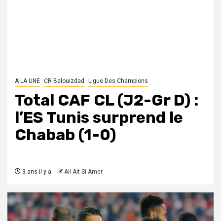
A LA UNE
CR Belouizdad
Ligue Des Champions
Total CAF CL (J2-Gr D) :
l’ES Tunis surprend le
Chabab (1-0)
3 ans il y a
Ali Ait Si Amer