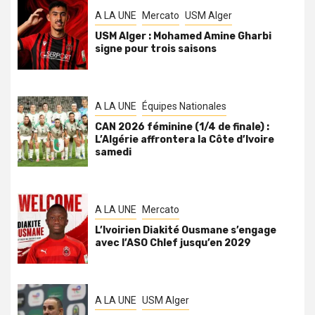
A LA UNE
Mercato
USM Alger
USM Alger : Mohamed Amine Gharbi
signe pour trois saisons
A LA UNE
Équipes Nationales
CAN 2026 féminine (1/4 de finale) :
L’Algérie affrontera la Côte d’Ivoire
samedi
A LA UNE
Mercato
L’Ivoirien Diakité Ousmane s’engage
avec l’ASO Chlef jusqu’en 2029
A LA UNE
USM Alger