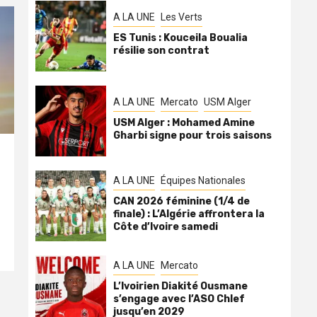
A LA UNE
Les Verts
ES Tunis : Kouceila Boualia
résilie son contrat
A LA UNE
Mercato
USM Alger
USM Alger : Mohamed Amine
Gharbi signe pour trois saisons
A LA UNE
Équipes Nationales
CAN 2026 féminine (1/4 de
finale) : L’Algérie affrontera la
Côte d’Ivoire samedi
A LA UNE
Mercato
L’Ivoirien Diakité Ousmane
s’engage avec l’ASO Chlef
jusqu’en 2029