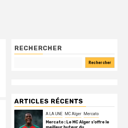
RECHERCHER
Rechercher
ARTICLES RÉCENTS
A LA UNE
MC Alger
Mercato
Mercato : Le MC Alger s’offre le
meilleur buteur du