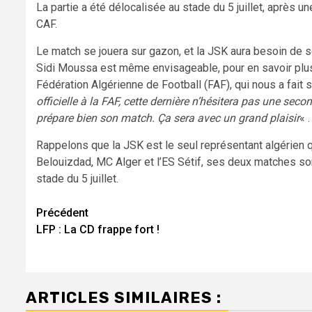
La partie a été délocalisée au stade du 5 juillet, après 
CAF.
Le match se jouera sur gazon, et la JSK aura besoin de 
Sidi Moussa est même envisageable, pour en savoir plus
Fédération Algérienne de Football (FAF), qui nous a fait 
officielle à la FAF, cette dernière n’hésitera pas une se
prépare bien son match. Ça sera avec un grand plaisir
« .
Rappelons que la JSK est le seul représentant algérien qu
Belouizdad, MC Alger et l’ES Sétif, ses deux matches s
stade du 5 juillet.
Navigation
Précédent
LFP : La CD frappe fort !
d’article
ARTICLES SIMILAIRES :