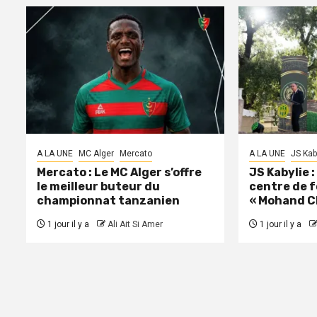
A LA UNE
MC Alger
Mercato
A LA UNE
JS Kab
Mercato : Le MC Alger s’offre
JS Kabylie 
le meilleur buteur du
centre de 
championnat tanzanien
« Mohand C
1 jour il y a
Ali Ait Si Amer
1 jour il y a