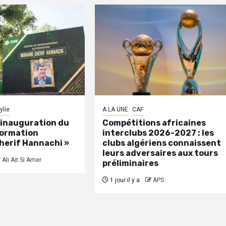
ylie
A LA UNE
CAF
: inauguration du
Compétitions africaines
formation
interclubs 2026-2027 : les
herif Hannachi »
clubs algériens connaissent
leurs adversaires aux tours
Ali Ait Si Amer
préliminaires
1 jour il y a
APS