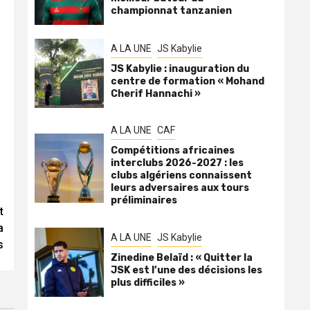
championnat tanzanien
A LA UNE
JS Kabylie
JS Kabylie : inauguration du
centre de formation « Mohand
Cherif Hannachi »
A LA UNE
CAF
Compétitions africaines
interclubs 2026-2027 : les
clubs algériens connaissent
leurs adversaires aux tours
préliminaires
t
a
A LA UNE
JS Kabylie
s
Zinedine Belaïd : « Quitter la
JSK est l’une des décisions les
plus difficiles »