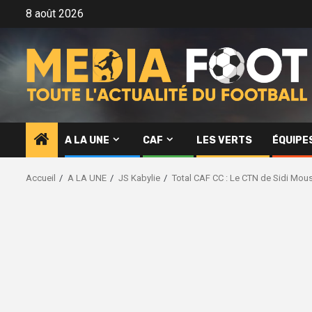
Aller
8 août 2026
au
contenu
A LA UNE
CAF
LES VERTS
ÉQUIPE
Accueil
A LA UNE
JS Kabylie
Total CAF CC : Le CTN de Sidi Mous