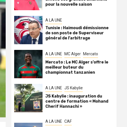
pour la nouvelle saison
A LA UNE
Tunisie : Haimoudi démissionne
de son poste de Superviseur
général de l’arbitrage
A LA UNE
MC Alger
Mercato
Mercato : Le MC Alger s’offre le
meilleur buteur du
championnat tanzanien
A LA UNE
JS Kabylie
JS Kabylie : inauguration du
centre de formation « Mohand
Cherif Hannachi »
A LA UNE
CAF