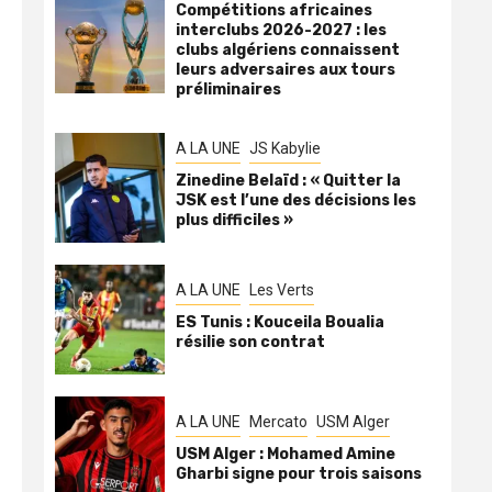
Compétitions africaines
interclubs 2026-2027 : les
clubs algériens connaissent
leurs adversaires aux tours
préliminaires
A LA UNE
JS Kabylie
Zinedine Belaïd : « Quitter la
JSK est l’une des décisions les
plus difficiles »
A LA UNE
Les Verts
ES Tunis : Kouceila Boualia
résilie son contrat
A LA UNE
Mercato
USM Alger
USM Alger : Mohamed Amine
Gharbi signe pour trois saisons