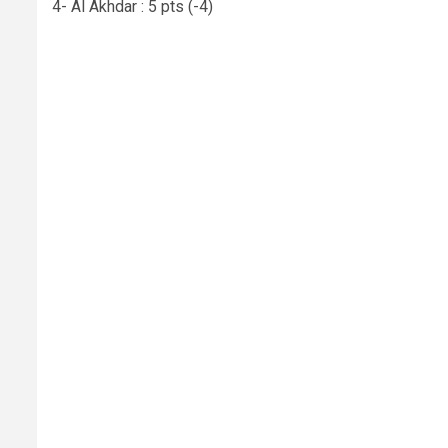
4- Al Akhdar : 5 pts (-4)