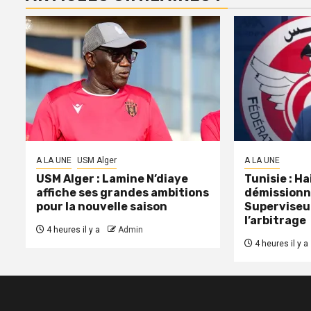
A LA UNE
USM Alger
A LA UNE
USM Alger : Lamine N’diaye
Tunisie : H
affiche ses grandes ambitions
démissionn
pour la nouvelle saison
Superviseu
l’arbitrage
4 heures il y a
Admin
4 heures il y a