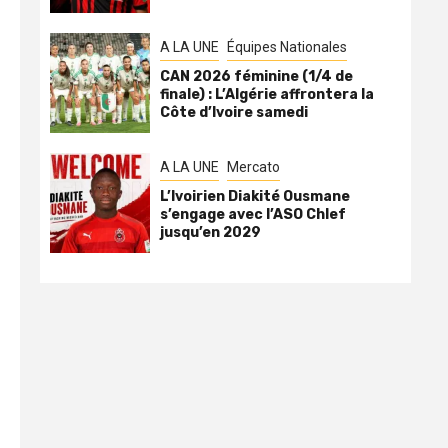
A LA UNE
Équipes Nationales
CAN 2026 féminine (1/4 de
finale) : L’Algérie affrontera la
Côte d’Ivoire samedi
A LA UNE
Mercato
L’Ivoirien Diakité Ousmane
s’engage avec l’ASO Chlef
jusqu’en 2029