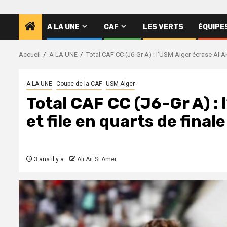
A LA UNE
CAF
LES VERTS
ÉQUIPE
Accueil
A LA UNE
Total CAF CC (J6-Gr A) : l’USM Alger écrase Al Ak
A LA UNE
Coupe de la CAF
USM Alger
Total CAF CC (J6-Gr A) : 
et file en quarts de finale
3 ans il y a
Ali Ait Si Amer