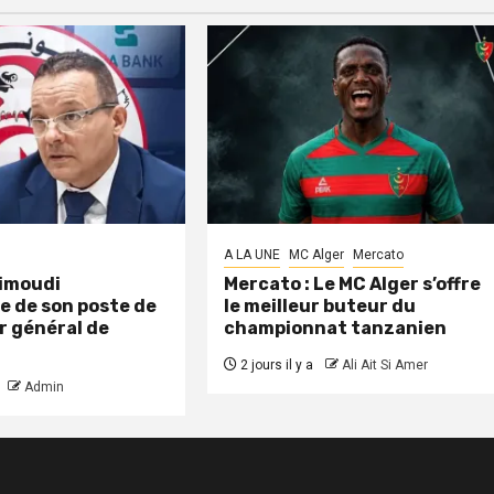
A LA UNE
MC Alger
Mercato
aimoudi
Mercato : Le MC Alger s’offre
e de son poste de
le meilleur buteur du
r général de
championnat tanzanien
2 jours il y a
Ali Ait Si Amer
Admin