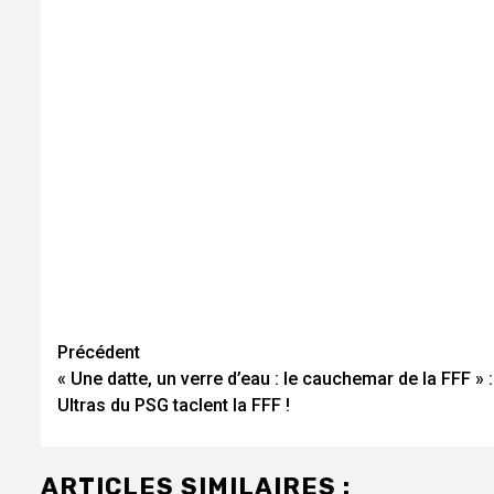
Navigation
Précédent
« Une datte, un verre d’eau : le cauchemar de la FFF » :
d’article
Ultras du PSG taclent la FFF !
ARTICLES SIMILAIRES :