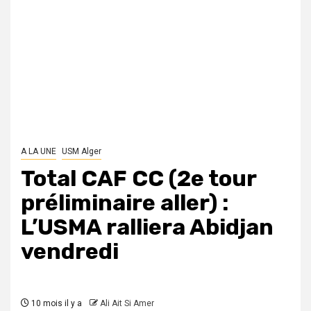
A LA UNE
USM Alger
Total CAF CC (2e tour
préliminaire aller) :
L’USMA ralliera Abidjan
vendredi
10 mois il y a
Ali Ait Si Amer