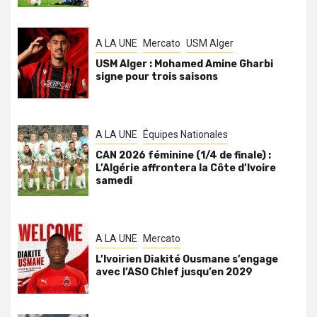
A LA UNE
Mercato
USM Alger
USM Alger : Mohamed Amine Gharbi
signe pour trois saisons
A LA UNE
Équipes Nationales
CAN 2026 féminine (1/4 de finale) :
L’Algérie affrontera la Côte d’Ivoire
samedi
A LA UNE
Mercato
L’Ivoirien Diakité Ousmane s’engage
avec l’ASO Chlef jusqu’en 2029