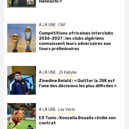
Hannachi »
A LA UNE
CAF
Compétitions africaines interclubs
2026-2027 : les clubs algériens
connaissent leurs adversaires aux
tours préliminaires
A LA UNE
JS Kabylie
Zinedine Belaïd : « Quitter la JSK est
l’une des décisions les plus difficiles »
A LA UNE
Les Verts
ES Tunis : Kouceila Boualia résilie son
contrat