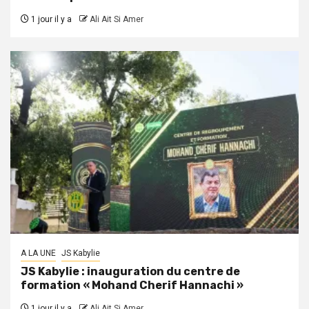
1 jour il y a
Ali Ait Si Amer
A LA UNE
JS Kabylie
JS Kabylie : inauguration du centre de
formation « Mohand Cherif Hannachi »
1 jour il y a
Ali Ait Si Amer