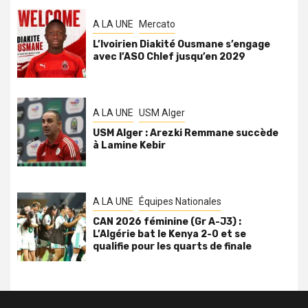
A LA UNE
Mercato
L’Ivoirien Diakité Ousmane s’engage
avec l’ASO Chlef jusqu’en 2029
A LA UNE
USM Alger
USM Alger : Arezki Remmane succède
à Lamine Kebir
A LA UNE
Équipes Nationales
CAN 2026 féminine (Gr A-J3) :
L’Algérie bat le Kenya 2-0 et se
qualifie pour les quarts de finale