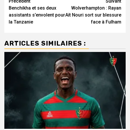
Navigation
Précédent
Suivant
Benchikha et ses deux
Wolverhampton : Rayan
d’article
assistants s’envolent pour
Aït Nouri sort sur blessure
la Tanzanie
face à Fulham
ARTICLES SIMILAIRES :