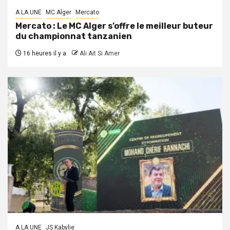
A LA UNE
MC Alger
Mercato
Mercato : Le MC Alger s’offre le meilleur buteur
du championnat tanzanien
16 heures il y a
Ali Ait Si Amer
A LA UNE
JS Kabylie