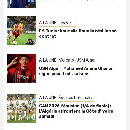
A LA UNE
Les Verts
ES Tunis : Kouceila Boualia résilie son
contrat
A LA UNE
Mercato
USM Alger
USM Alger : Mohamed Amine Gharbi
signe pour trois saisons
A LA UNE
Équipes Nationales
CAN 2026 féminine (1/4 de finale) :
L’Algérie affrontera la Côte d’Ivoire
samedi