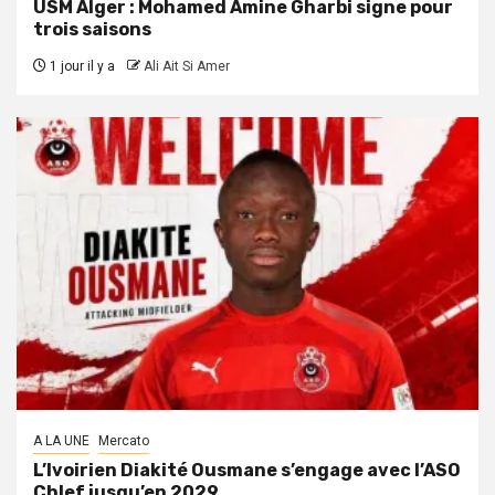
USM Alger : Mohamed Amine Gharbi signe pour
trois saisons
1 jour il y a
Ali Ait Si Amer
A LA UNE
Mercato
L’Ivoirien Diakité Ousmane s’engage avec l’ASO
Chlef jusqu’en 2029