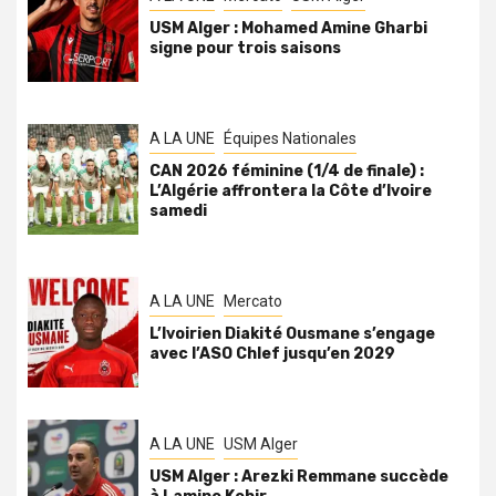
USM Alger : Mohamed Amine Gharbi
signe pour trois saisons
A LA UNE
Équipes Nationales
CAN 2026 féminine (1/4 de finale) :
L’Algérie affrontera la Côte d’Ivoire
samedi
A LA UNE
Mercato
L’Ivoirien Diakité Ousmane s’engage
avec l’ASO Chlef jusqu’en 2029
A LA UNE
USM Alger
USM Alger : Arezki Remmane succède