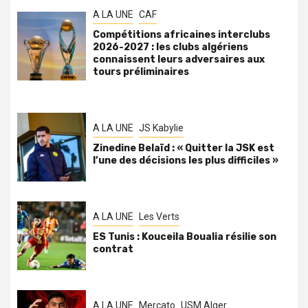
A LA UNE
CAF
Compétitions africaines interclubs
2026-2027 : les clubs algériens
connaissent leurs adversaires aux
tours préliminaires
A LA UNE
JS Kabylie
Zinedine Belaïd : « Quitter la JSK est
l’une des décisions les plus difficiles »
A LA UNE
Les Verts
ES Tunis : Kouceila Boualia résilie son
contrat
A LA UNE
Mercato
USM Alger