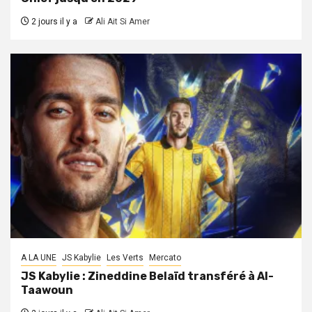
2 jours il y a
Ali Ait Si Amer
A LA UNE
JS Kabylie
Les Verts
Mercato
JS Kabylie : Zineddine Belaïd transféré à Al-
Taawoun