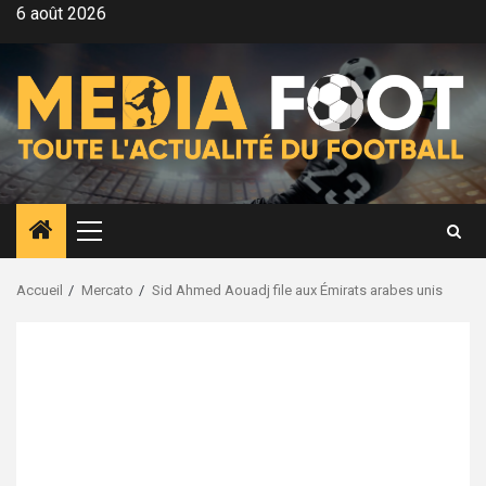
Aller
6 août 2026
au
contenu
Menu
principal
Accueil
Mercato
Sid Ahmed Aouadj file aux Émirats arabes unis