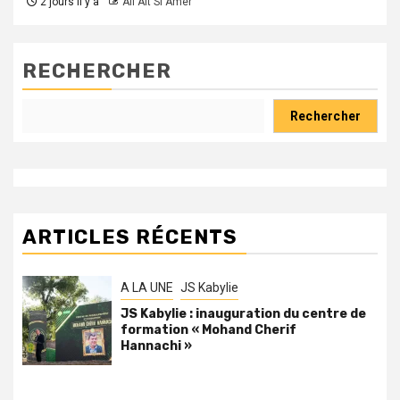
2 jours il y a
Ali Ait Si Amer
RECHERCHER
Rechercher
ARTICLES RÉCENTS
A LA UNE
JS Kabylie
JS Kabylie : inauguration du centre de
formation « Mohand Cherif
Hannachi »