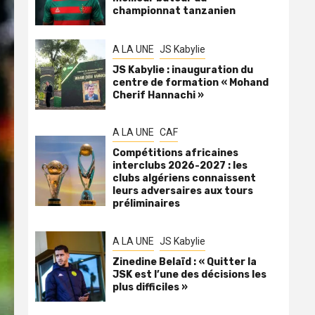
championnat tanzanien
A LA UNE
JS Kabylie
JS Kabylie : inauguration du
centre de formation « Mohand
Cherif Hannachi »
A LA UNE
CAF
Compétitions africaines
interclubs 2026-2027 : les
clubs algériens connaissent
leurs adversaires aux tours
préliminaires
A LA UNE
JS Kabylie
Zinedine Belaïd : « Quitter la
JSK est l’une des décisions les
plus difficiles »