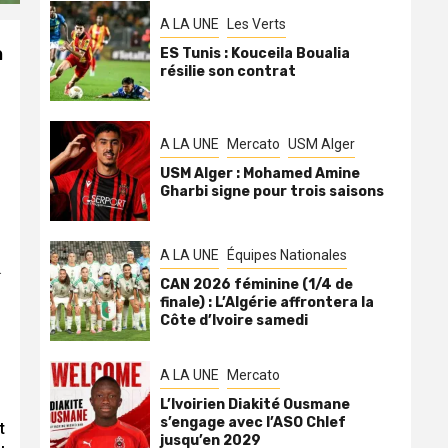
A LA UNE
Les Verts
a
ES Tunis : Kouceila Boualia
résilie son contrat
A LA UNE
Mercato
USM Alger
USM Alger : Mohamed Amine
Gharbi signe pour trois saisons
A LA UNE
Équipes Nationales
.
CAN 2026 féminine (1/4 de
finale) : L’Algérie affrontera la
Côte d’Ivoire samedi
A LA UNE
Mercato
L’Ivoirien Diakité Ousmane
s’engage avec l’ASO Chlef
t
jusqu’en 2029