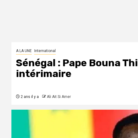
A LA UNE
International
Sénégal : Pape Bouna T
intérimaire
2 ans il y a
Ali Ait Si Amer