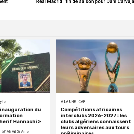
ment
Real Madrid : fin de saison pour Dani Carvaja
ylie
A LA UNE
CAF
: inauguration du
Compétitions africaines
formation
interclubs 2026-2027 : les
herif Hannachi »
clubs algériens connaissent
leurs adversaires aux tours
Ali Ait Si Amer
préliminaires