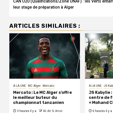
CAN U20 (Qualifications/Zone UNAF) : les Verts enta
d’article
leur stage de préparation à Alger
ARTICLES SIMILAIRES :
A LA UNE
MC Alger
Mercato
A LA UNE
JS Kab
Mercato : Le MC Alger s’offre
JS Kabylie 
le meilleur buteur du
centre de 
championnat tanzanien
« Mohand C
3 heures il y a
Ali Ait Si Amer
6 heures il y a