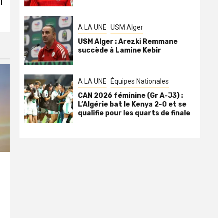
l
A LA UNE
USM Alger
USM Alger : Arezki Remmane
succède à Lamine Kebir
A LA UNE
Équipes Nationales
CAN 2026 féminine (Gr A-J3) :
L’Algérie bat le Kenya 2-0 et se
qualifie pour les quarts de finale