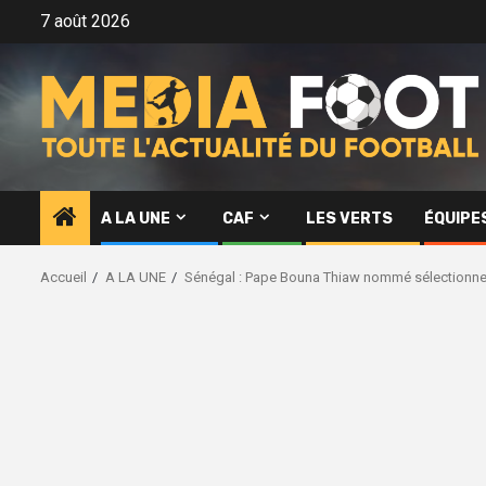
Aller
7 août 2026
au
contenu
A LA UNE
CAF
LES VERTS
ÉQUIPE
Accueil
A LA UNE
Sénégal : Pape Bouna Thiaw nommé sélectionneu