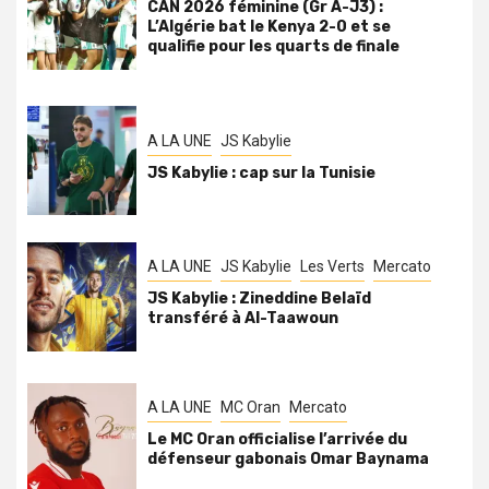
CAN 2026 féminine (Gr A-J3) :
L’Algérie bat le Kenya 2-0 et se
qualifie pour les quarts de finale
A LA UNE
JS Kabylie
JS Kabylie : cap sur la Tunisie
A LA UNE
JS Kabylie
Les Verts
Mercato
JS Kabylie : Zineddine Belaïd
transféré à Al-Taawoun
A LA UNE
MC Oran
Mercato
Le MC Oran officialise l’arrivée du
défenseur gabonais Omar Baynama