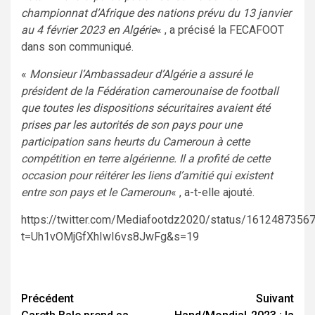
championnat d’Afrique des nations prévu du 13 janvier
au 4 février 2023 en Algérie
« , a précisé la FECAFOOT
dans son communiqué.
«
Monsieur l’Ambassadeur d’Algérie a assuré le
président de la Fédération camerounaise de football
que toutes les dispositions sécuritaires avaient été
prises par les autorités de son pays pour une
participation sans heurts du Cameroun à cette
compétition en terre algérienne. Il a profité de cette
occasion pour réitérer les liens d’amitié qui existent
entre son pays et le Cameroun
« , a-t-elle ajouté.
https://twitter.com/Mediafootdz2020/status/161248735
t=Uh1vOMjGfXhIwI6vs8JwFg&s=19
Navigation
Précédent
Suivant