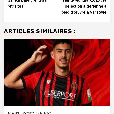
Gareth Bale prend sa
Hand/Mondial-2023 : la
d’article
retraite !
sélection algérienne à
pied d’œuvre à Varsovie
ARTICLES SIMILAIRES :
A LA UNE
Mercato
USM Alger