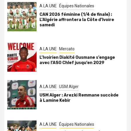
A LA UNE
Équipes Nationales
CAN 2026 féminine (1/4 de finale) :
L’Algérie affrontera la Côte d’Ivoire
samedi
A LA UNE
Mercato
L’Ivoirien Diakité Ousmane s’engage
avec l’ASO Chlef jusqu’en 2029
A LA UNE
USM Alger
USM Alger : Arezki Remmane succède
à Lamine Kebir
A LA UNE
Équipes Nationales