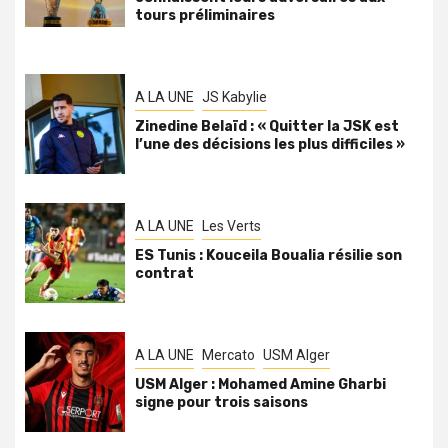
tours préliminaires
A LA UNE
JS Kabylie
Zinedine Belaïd : « Quitter la JSK est
l’une des décisions les plus difficiles »
A LA UNE
Les Verts
ES Tunis : Kouceila Boualia résilie son
contrat
A LA UNE
Mercato
USM Alger
USM Alger : Mohamed Amine Gharbi
signe pour trois saisons