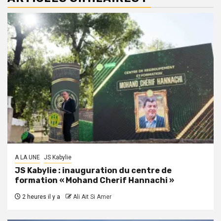
A LA UNE
JS Kabylie
JS Kabylie : inauguration du centre de
formation « Mohand Cherif Hannachi »
2 heures il y a
Ali Ait Si Amer