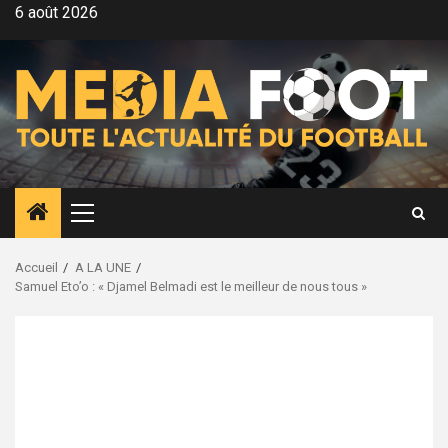
Aller
6 août 2026
au
contenu
Menu
principal
Accueil
A LA UNE
Samuel Eto’o : « Djamel Belmadi est le meilleur de nous tous »