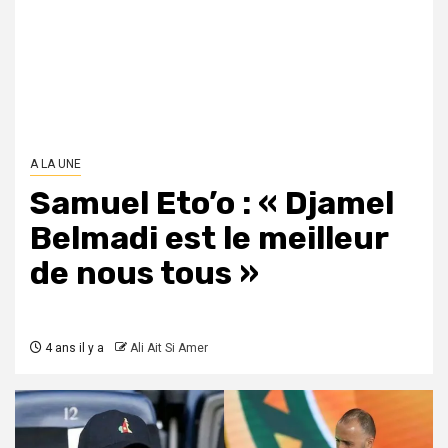
A LA UNE
Samuel Eto’o : « Djamel
Belmadi est le meilleur
de nous tous »
4 ans il y a
Ali Ait Si Amer