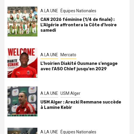
A LA UNE
Équipes Nationales
CAN 2026 féminine (1/4 de finale) :
L’Algérie affrontera la Côte d’Ivoire
samedi
A LA UNE
Mercato
L’Ivoirien Diakité Ousmane s’engage
avec l’ASO Chlef jusqu’en 2029
A LA UNE
USM Alger
USM Alger : Arezki Remmane succède
à Lamine Kebir
A LA UNE
Équipes Nationales