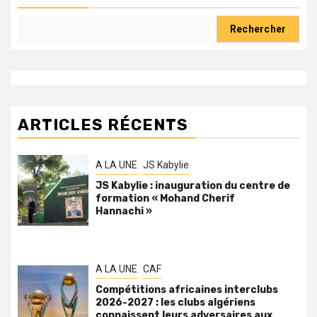
Rechercher
ARTICLES RÉCENTS
A LA UNE
JS Kabylie
JS Kabylie : inauguration du centre de
formation « Mohand Cherif
Hannachi »
A LA UNE
CAF
Compétitions africaines interclubs
2026-2027 : les clubs algériens
connaissent leurs adversaires aux