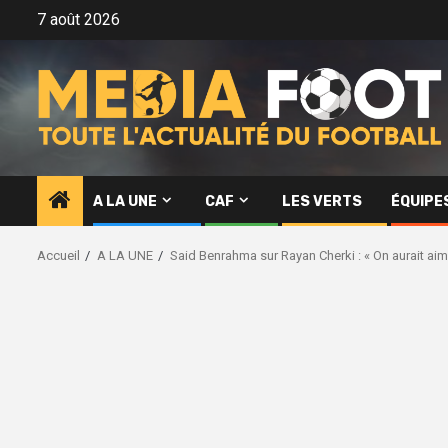
Aller
7 août 2026
au
contenu
A LA UNE
CAF
LES VERTS
ÉQUIPE
Accueil
A LA UNE
Said Benrahma sur Rayan Cherki : « On aurait aim