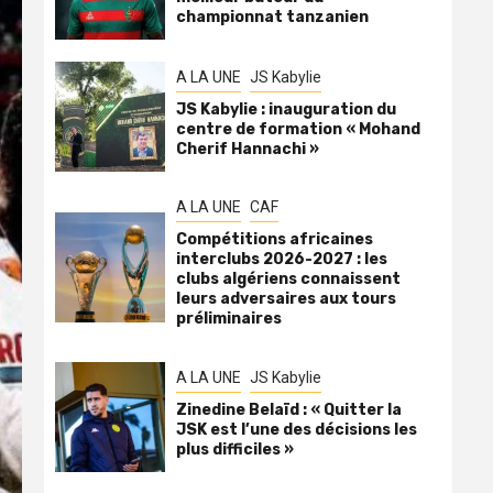
championnat tanzanien
A LA UNE
JS Kabylie
JS Kabylie : inauguration du
centre de formation « Mohand
Cherif Hannachi »
A LA UNE
CAF
Compétitions africaines
interclubs 2026-2027 : les
clubs algériens connaissent
leurs adversaires aux tours
préliminaires
A LA UNE
JS Kabylie
Zinedine Belaïd : « Quitter la
JSK est l’une des décisions les
plus difficiles »