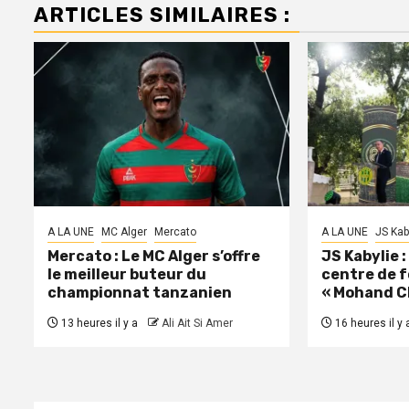
ARTICLES SIMILAIRES :
A LA UNE
MC Alger
Mercato
A LA UNE
JS Kab
Mercato : Le MC Alger s’offre
JS Kabylie 
le meilleur buteur du
centre de 
championnat tanzanien
« Mohand C
13 heures il y a
Ali Ait Si Amer
16 heures il y 