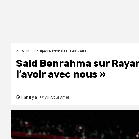
A LA UNE
Équipes Nationales
Les Verts
Said Benrahma sur Rayan 
l’avoir avec nous »
1 an il y a
Ali Ait Si Amer