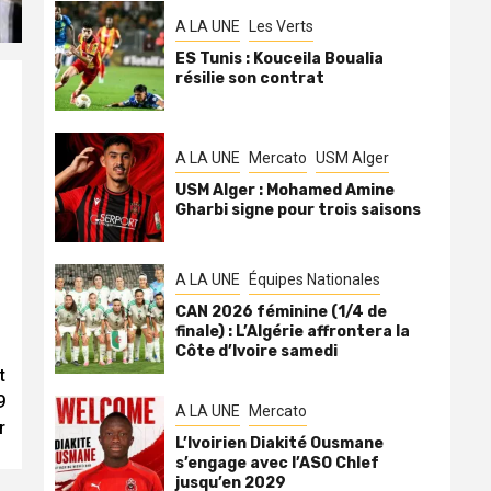
A LA UNE
Les Verts
ES Tunis : Kouceila Boualia
résilie son contrat
A LA UNE
Mercato
USM Alger
USM Alger : Mohamed Amine
Gharbi signe pour trois saisons
A LA UNE
Équipes Nationales
CAN 2026 féminine (1/4 de
finale) : L’Algérie affrontera la
Côte d’Ivoire samedi
t
9
A LA UNE
Mercato
r
L’Ivoirien Diakité Ousmane
s’engage avec l’ASO Chlef
jusqu’en 2029