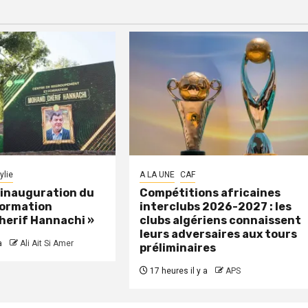
ylie
A LA UNE
CAF
: inauguration du
Compétitions africaines
formation
interclubs 2026-2027 : les
herif Hannachi »
clubs algériens connaissent
leurs adversaires aux tours
a
Ali Ait Si Amer
préliminaires
17 heures il y a
APS