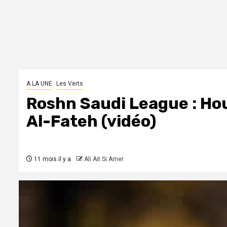
A LA UNE
Les Verts
Roshn Saudi League : Ho
Al-Fateh (vidéo)
11 mois il y a
Ali Ait Si Amer