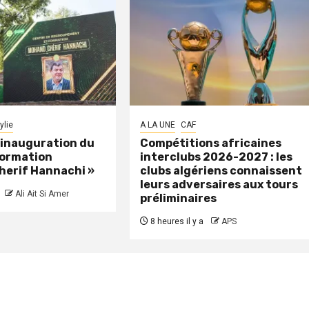
ylie
A LA UNE
CAF
: inauguration du
Compétitions africaines
formation
interclubs 2026-2027 : les
herif Hannachi »
clubs algériens connaissent
leurs adversaires aux tours
Ali Ait Si Amer
préliminaires
8 heures il y a
APS