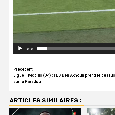
00:00
Navigation
Précédent
Ligue 1 Mobilis (J4) : l’ES Ben Aknoun prend le dessu
d’article
sur le Paradou
ARTICLES SIMILAIRES :