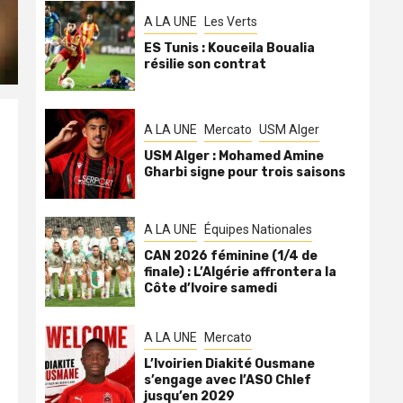
A LA UNE
Les Verts
ES Tunis : Kouceila Boualia
résilie son contrat
A LA UNE
Mercato
USM Alger
USM Alger : Mohamed Amine
Gharbi signe pour trois saisons
A LA UNE
Équipes Nationales
CAN 2026 féminine (1/4 de
finale) : L’Algérie affrontera la
Côte d’Ivoire samedi
A LA UNE
Mercato
L’Ivoirien Diakité Ousmane
s’engage avec l’ASO Chlef
jusqu’en 2029