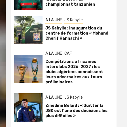
championnat tanzanien
A LA UNE
JS Kabylie
JS Kabylie : inauguration du
centre de formation « Mohand
Cherif Hannachi »
A LA UNE
CAF
Compétitions africaines
interclubs 2026-2027 : les
clubs algériens connaissent
leurs adversaires aux tours
préliminaires
A LA UNE
JS Kabylie
Zinedine Belaïd : « Quitter la
JSK est l’une des décisions les
plus difficiles »