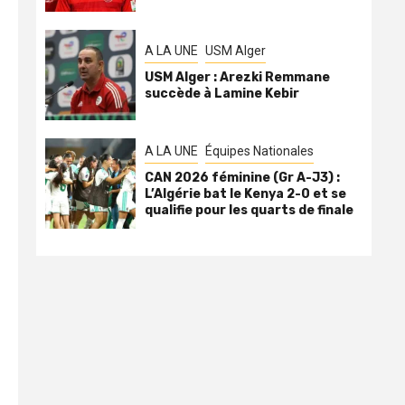
A LA UNE
USM Alger
USM Alger : Arezki Remmane
succède à Lamine Kebir
A LA UNE
Équipes Nationales
CAN 2026 féminine (Gr A-J3) :
L’Algérie bat le Kenya 2-0 et se
qualifie pour les quarts de finale