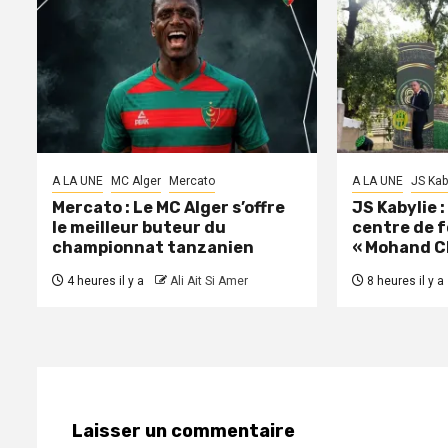
A LA UNE
MC Alger
Mercato
A LA UNE
JS Kab
Mercato : Le MC Alger s’offre
JS Kabylie 
le meilleur buteur du
centre de 
championnat tanzanien
« Mohand C
4 heures il y a
Ali Ait Si Amer
8 heures il y a
Laisser un commentaire