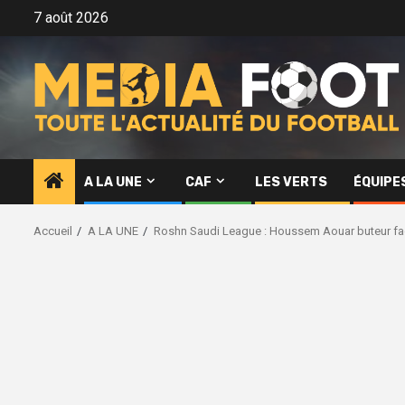
Aller
7 août 2026
au
contenu
A LA UNE
CAF
LES VERTS
ÉQUIPE
Accueil
A LA UNE
Roshn Saudi League : Houssem Aouar buteur fac