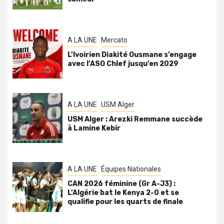
A LA UNE
Mercato
L’Ivoirien Diakité Ousmane s’engage
avec l’ASO Chlef jusqu’en 2029
A LA UNE
USM Alger
USM Alger : Arezki Remmane succède
à Lamine Kebir
A LA UNE
Équipes Nationales
CAN 2026 féminine (Gr A-J3) :
L’Algérie bat le Kenya 2-0 et se
qualifie pour les quarts de finale