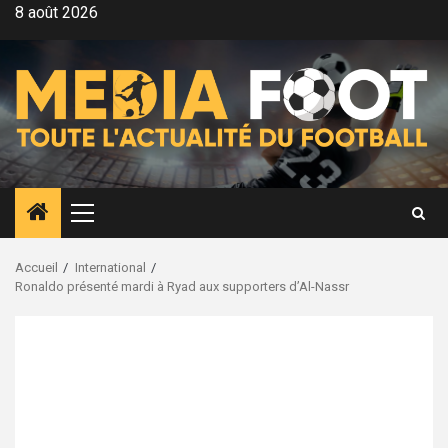
Aller
8 août 2026
au
contenu
Menu
principal
Accueil
International
Ronaldo présenté mardi à Ryad aux supporters d’Al-Nassr