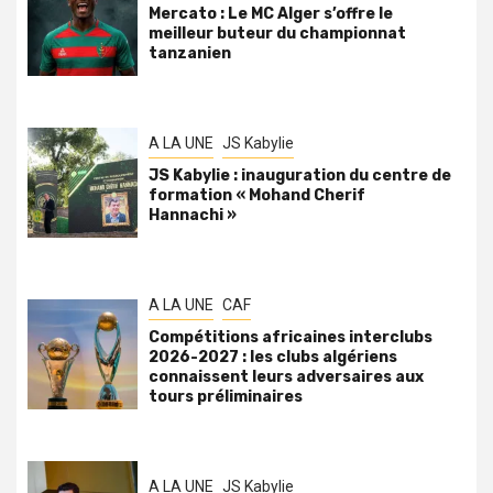
Mercato : Le MC Alger s’offre le
meilleur buteur du championnat
tanzanien
A LA UNE
JS Kabylie
JS Kabylie : inauguration du centre de
formation « Mohand Cherif
Hannachi »
A LA UNE
CAF
Compétitions africaines interclubs
2026-2027 : les clubs algériens
connaissent leurs adversaires aux
tours préliminaires
A LA UNE
JS Kabylie