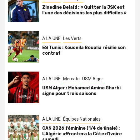
Zinedine Belaïd : « Quitter la JSK est
l’une des décisions les plus difficiles »
A LA UNE
Les Verts
ES Tunis : Kouceila Boualia résilie son
contrat
A LA UNE
Mercato
USM Alger
USM Alger : Mohamed Amine Gharbi
signe pour trois saisons
A LA UNE
Équipes Nationales
CAN 2026 féminine (1/4 de finale) :
L’Algérie affrontera la Côte d’Ivoire
samedi