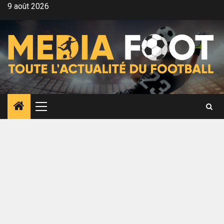
Aller
9 août 2026
au
contenu
Menu
principal