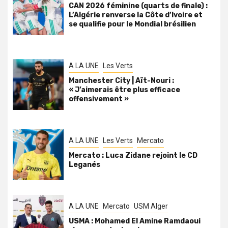
CAN 2026 féminine (quarts de finale) :
L’Algérie renverse la Côte d’Ivoire et
se qualifie pour le Mondial brésilien
A LA UNE
Les Verts
Manchester City | Aït-Nouri :
« J’aimerais être plus efficace
offensivement »
A LA UNE
Les Verts
Mercato
Mercato : Luca Zidane rejoint le CD
Leganés
A LA UNE
Mercato
USM Alger
USMA : Mohamed El Amine Ramdaoui