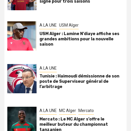
signe pour trois saisons
A LA UNE
USM Alger
USM Alger : Lamine N’diaye affiche ses
grandes ambitions pour la nouvelle
saison
A LA UNE
Tunisie : Haimoudi démissionne de son
poste de Superviseur général de
l’arbitrage
A LA UNE
MC Alger
Mercato
Mercato : Le MC Alger s’offre le
meilleur buteur du championnat
tanzanien