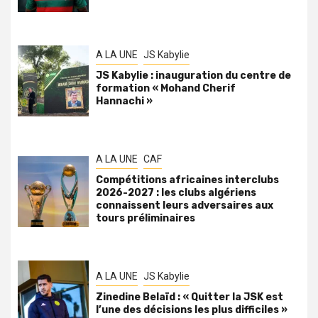
A LA UNE
JS Kabylie
JS Kabylie : inauguration du centre de
formation « Mohand Cherif
Hannachi »
A LA UNE
CAF
Compétitions africaines interclubs
2026-2027 : les clubs algériens
connaissent leurs adversaires aux
tours préliminaires
A LA UNE
JS Kabylie
Zinedine Belaïd : « Quitter la JSK est
l’une des décisions les plus difficiles »