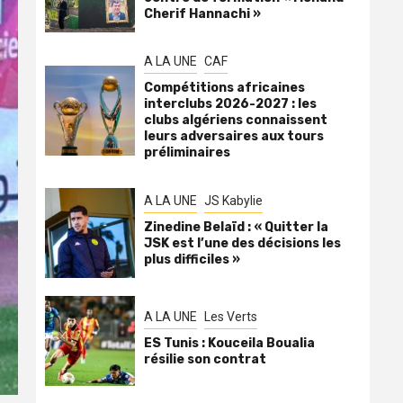
Cherif Hannachi »
A LA UNE
CAF
Compétitions africaines
interclubs 2026-2027 : les
clubs algériens connaissent
leurs adversaires aux tours
préliminaires
A LA UNE
JS Kabylie
Zinedine Belaïd : « Quitter la
JSK est l’une des décisions les
plus difficiles »
A LA UNE
Les Verts
ES Tunis : Kouceila Boualia
résilie son contrat