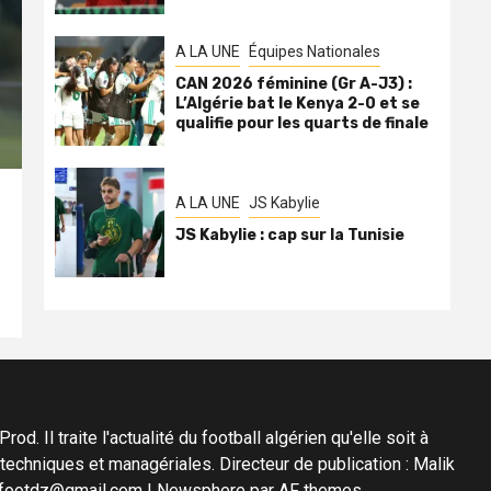
A LA UNE
Équipes Nationales
CAN 2026 féminine (Gr A-J3) :
L’Algérie bat le Kenya 2-0 et se
qualifie pour les quarts de finale
A LA UNE
JS Kabylie
JS Kabylie : cap sur la Tunisie
d. Il traite l'actualité du football algérien qu'elle soit à
s techniques et managériales. Directeur de publication : Malik
diafootdz@gmail.com
|
Newsphere
par AF themes