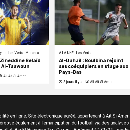
ylie
Les Verts
Mercato
A LA UNE
Les Verts
: Zineddine Belaïd
Al-Duhaïl : Boulbina rejoint
à Al-Taawoun
ses coéquipiers en stage aux
Pays-Bas
Ali Ait Si Amer
2 jours il y a
Ali Ait Si Amer
ité en ligne. Site électronique agréé, appartenant à Ait Si Amer Pro
'intéresse également à l'émancipation du football via des analyse
Menguellet, Ain El Hammam,Tizi-Ouzou - Agrément N° 31/24 - me