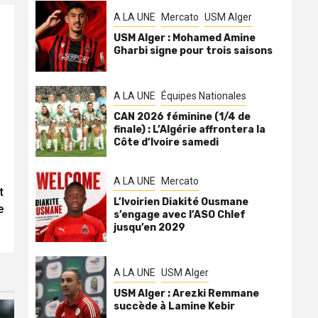
A LA UNE
Mercato
USM Alger
USM Alger : Mohamed Amine
Gharbi signe pour trois saisons
A LA UNE
Équipes Nationales
CAN 2026 féminine (1/4 de
finale) : L’Algérie affrontera la
Côte d’Ivoire samedi
A LA UNE
Mercato
t
L’Ivoirien Diakité Ousmane
e
s’engage avec l’ASO Chlef
jusqu’en 2029
A LA UNE
USM Alger
USM Alger : Arezki Remmane
succède à Lamine Kebir