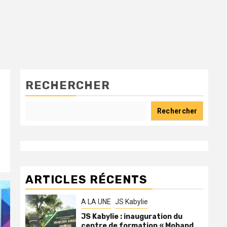
RECHERCHER
Rechercher
ARTICLES RÉCENTS
A LA UNE
JS Kabylie
JS Kabylie : inauguration du
centre de formation « Mohand