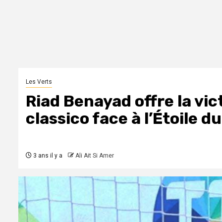
Les Verts
Riad Benayad offre la vict
classico face à l’Étoile d
3 ans il y a
Ali Ait Si Amer