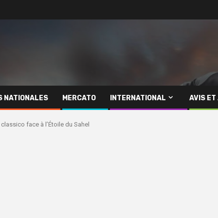
S NATIONALES
MERCATO
INTERNATIONAL
AVIS ET
 classico face à l’Étoile du Sahel