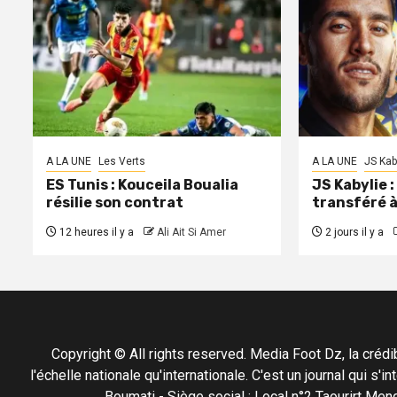
A LA UNE
Les Verts
A LA UNE
JS Kab
ES Tunis : Kouceila Boualia
JS Kabylie 
résilie son contrat
transféré 
12 heures il y a
Ali Ait Si Amer
2 jours il y a
Copyright © All rights reserved. Media Foot Dz, la crédibil
l'échelle nationale qu'internationale. C'est un journal qui s
Boumati - Siège social : Local n°2 Taourirt 