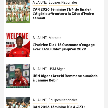
A LA UNE
Équipes Nationales
CAN 2026 féminine (1/4 de finale) :
L’Algérie affrontera la Côte d’Ivoire
samedi
A LA UNE
Mercato
L’Ivoirien Diakité Ousmane s’engage
avec l’ASO Chlef jusqu’en 2029
A LA UNE
USM Alger
USM Alger : Arezki Remmane succède
à Lamine Kebir
A LA UNE
Équipes Nationales
CAN 2026 féminine (Gr A-J3) :