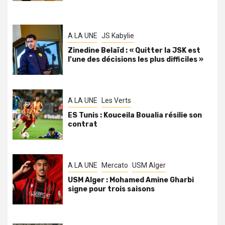
A LA UNE
JS Kabylie
Zinedine Belaïd : « Quitter la JSK est
l’une des décisions les plus difficiles »
A LA UNE
Les Verts
ES Tunis : Kouceila Boualia résilie son
contrat
A LA UNE
Mercato
USM Alger
USM Alger : Mohamed Amine Gharbi
signe pour trois saisons