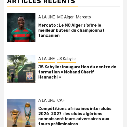
ARTICLES RÉCENTS
A LA UNE
MC Alger
Mercato
Mercato : Le MC Alger s’offre le
meilleur buteur du championnat
tanzanien
A LA UNE
JS Kabylie
JS Kabylie : inauguration du centre de
formation « Mohand Cherif
Hannachi »
A LA UNE
CAF
Compétitions africaines interclubs
2026-2027 : les clubs algériens
connaissent leurs adversaires aux
tours préliminaires