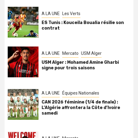
A LA UNE
Les Verts
ES Tunis : Kouceila Boualia résilie son
contrat
A LA UNE
Mercato
USM Alger
USM Alger : Mohamed Amine Gharbi
signe pour trois saisons
A LA UNE
Équipes Nationales
CAN 2026 féminine (1/4 de finale) :
L’Algérie affrontera la Côte d’Ivoire
samedi