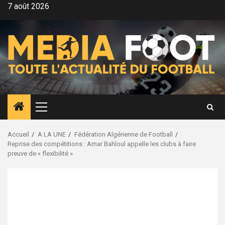
Aller
7 août 2026
au
contenu
Menu
principal
Accueil
A LA UNE
Fédération Algérienne de Football
Reprise des compétitions : Amar Bahloul appelle les clubs à faire
preuve de « flexibilité »