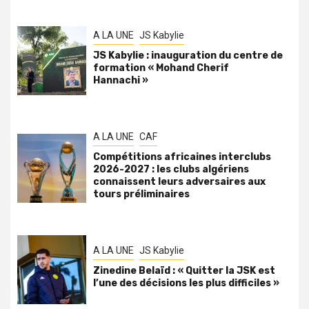
A LA UNE
JS Kabylie
JS Kabylie : inauguration du centre de
formation « Mohand Cherif
Hannachi »
A LA UNE
CAF
Compétitions africaines interclubs
2026-2027 : les clubs algériens
connaissent leurs adversaires aux
tours préliminaires
A LA UNE
JS Kabylie
Zinedine Belaïd : « Quitter la JSK est
l’une des décisions les plus difficiles »