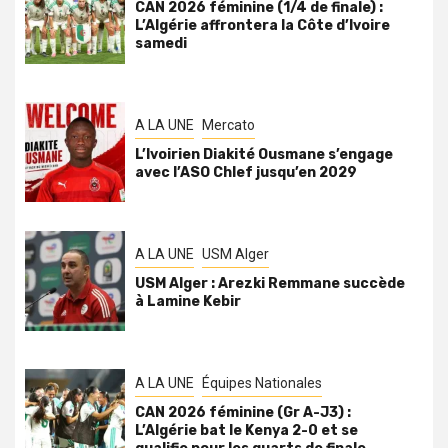
CAN 2026 féminine (1/4 de finale) :
L’Algérie affrontera la Côte d’Ivoire
samedi
A LA UNE
Mercato
L’Ivoirien Diakité Ousmane s’engage
avec l’ASO Chlef jusqu’en 2029
A LA UNE
USM Alger
USM Alger : Arezki Remmane succède
à Lamine Kebir
A LA UNE
Équipes Nationales
CAN 2026 féminine (Gr A-J3) :
L’Algérie bat le Kenya 2-0 et se