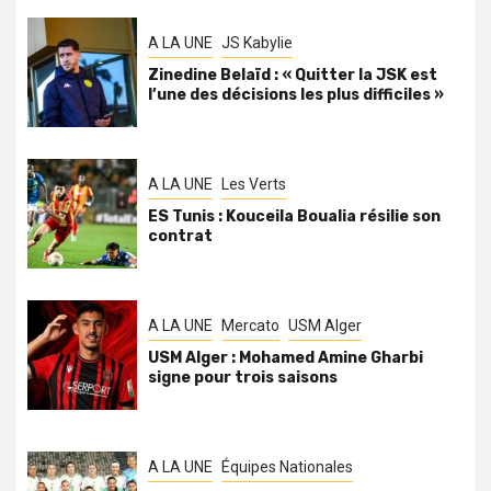
A LA UNE
JS Kabylie
Zinedine Belaïd : « Quitter la JSK est
l’une des décisions les plus difficiles »
A LA UNE
Les Verts
ES Tunis : Kouceila Boualia résilie son
contrat
A LA UNE
Mercato
USM Alger
USM Alger : Mohamed Amine Gharbi
signe pour trois saisons
A LA UNE
Équipes Nationales