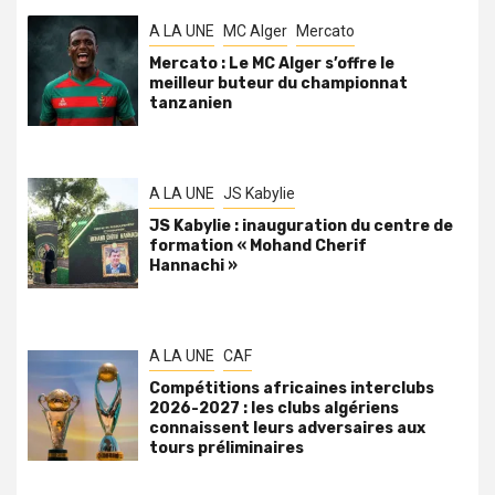
A LA UNE
MC Alger
Mercato
Mercato : Le MC Alger s’offre le
meilleur buteur du championnat
tanzanien
A LA UNE
JS Kabylie
JS Kabylie : inauguration du centre de
formation « Mohand Cherif
Hannachi »
A LA UNE
CAF
Compétitions africaines interclubs
2026-2027 : les clubs algériens
connaissent leurs adversaires aux
tours préliminaires