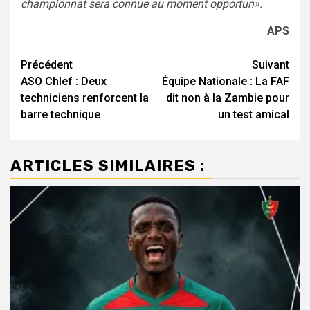
championnat sera connue au moment opportun».
APS
Navigation
Précédent
Suivant
ASO Chlef : Deux
Équipe Nationale : La FAF
d’article
techniciens renforcent la
dit non à la Zambie pour
barre technique
un test amical
ARTICLES SIMILAIRES :